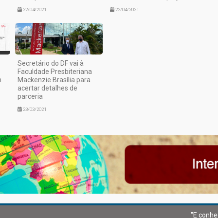
22/04/2021
22/04/2021
Secretário do DF vai à
Faculdade Presbiteriana
m
Mackenzie Brasília para
acertar detalhes de
parceria
23/03/2021
"E conhe