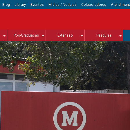
Blog
Library
Eventos
Mídias / Notícias
Colaboradores
Atendimen
Pós-Graduação
Extensão
Pesquisa