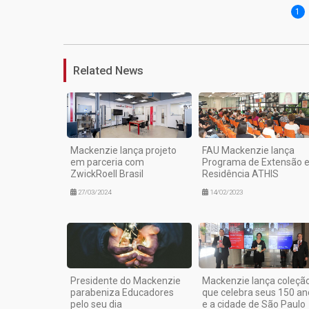
1
Related News
Mackenzie lança projeto
FAU Mackenzie lança
em parceria com
Programa de Extensão 
ZwickRoell Brasil
Residência ATHIS
27/03/2024
14/02/2023
Presidente do Mackenzie
Mackenzie lança coleçã
parabeniza Educadores
que celebra seus 150 an
pelo seu dia
e a cidade de São Paulo