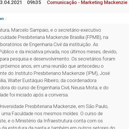
3.04.2021
09h35
Comunicação - Marketing Mackenzie
ws
rutura, Marcelo Sampaio, e o secretário-executivo
culdade Presbiteriana Mackenzie Brasília (FPMB), na
boratórios de Engenharia Civil da instituição. As
ico e da iniciativa privada, nos últimos meses, devido,
 para pesquisa e desenvolvimento. Os secretários foram
s próximos anos, em uma reunião que antecedeu o
nte do Instituto Presbiteriano Mackenzie (IPM), José
ília, Walter Eustáquio Ribeiro; da coordenadora
dora do curso de Engenharia Civil, Neusa Mota; e do
dade foi iniciado após a conversa.
niversidade Presbiteriana Mackenzie, em São Paulo,
mos uma Faculdade nos mesmos moldes. O curso de
te, e o Ministério da Infraestrutura conta com os
 da estrutura da pasta e também em outros setores do