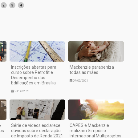
2
3
4
Inscrições abertas para
Mackenzie parabeniza
e
curso sobre Retrofit e
todas as mães
Desempenho das
07/05/2021
Edificações em Brasília
28/06/2021
o
Série de vídeos esclarece
CAPES e Mackenzie
os
dúvidas sobre declaração
realizam Simpósio
de Imposto de Renda 2021
Internacional Multiprojetos