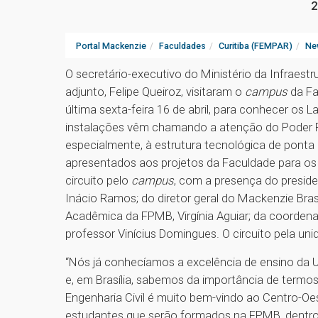
2
Portal Mackenzie
Faculdades
Curitiba (FEMPAR)
Ne
O secretário-executivo do Ministério da Infraest
adjunto, Felipe Queiroz, visitaram o
campus
da Fa
última sexta-feira 16 de abril, para conhecer os La
instalações vêm chamando a atenção do Poder Públ
especialmente, à estrutura tecnológica de ponta
apresentados aos projetos da Faculdade para o
circuito pelo
campus
, com a presença do preside
Inácio Ramos; do diretor geral do Mackenzie Bras
Acadêmica da FPMB, Virgínia Aguiar; da coordena
professor Vinícius Domingues. O circuito pela uni
“Nós já conhecíamos a excelência de ensino da U
e, em Brasília, sabemos da importância de ter
Engenharia Civil é muito bem-vindo ao Centro-Oes
estudantes que serão formados na FPMB, dentro