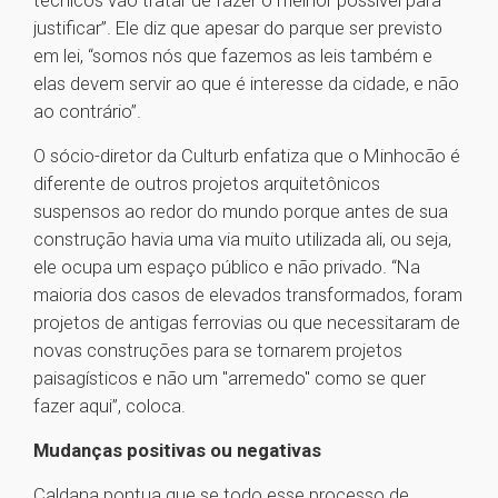
técnicos vão tratar de fazer o melhor possível para
justificar”. Ele diz que apesar do parque ser previsto
em lei, “somos nós que fazemos as leis também e
elas devem servir ao que é interesse da cidade, e não
ao contrário”.
O sócio-diretor da Culturb enfatiza que o Minhocão é
diferente de outros projetos arquitetônicos
suspensos ao redor do mundo porque antes de sua
construção havia uma via muito utilizada ali, ou seja,
ele ocupa um espaço público e não privado. “Na
maioria dos casos de elevados transformados, foram
projetos de antigas ferrovias ou que necessitaram de
novas construções para se tornarem projetos
paisagísticos e não um "arremedo" como se quer
fazer aqui”, coloca.
Mudanças positivas ou negativas
Caldana pontua que se todo esse processo de