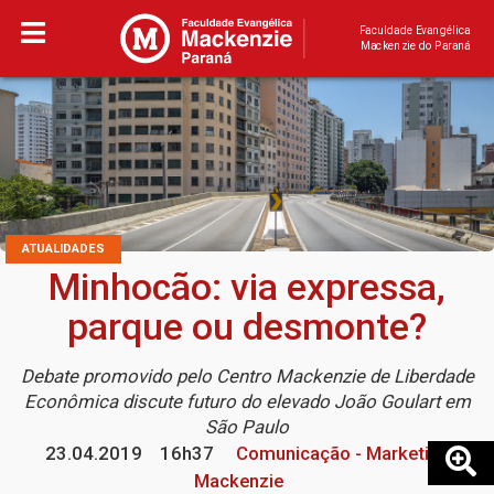
Faculdade Evangélica
Mackenzie do Paraná
ATUALIDADES
Minhocão: via expressa,
parque ou desmonte?
Debate promovido pelo Centro Mackenzie de Liberdade
Econômica discute futuro do elevado João Goulart em
São Paulo
23.04.2019
16h37
Comunicação - Marketing
Mackenzie