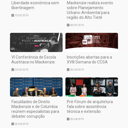
Liberdade econômica sem
Mackenzie realiza evento
libertinagem
sobre Planejamento
Urbano-Ambiental para
10/05/2019
região do Alto Tietê
08/05/2019
VI Conferência de Escola
Inscrições abertas para a
Austríaca no Mackenzie
XVIII Semana do CCSA
03/05/2019
26/04/2019
Faculdades de Direito
Pré-Fórum de arquitetura
Mackenzie e de Columbia
fala sobre assistência
reúnem especialistas para
técnica e extensão
debater corrupção
26/04/2019
26/04/2019