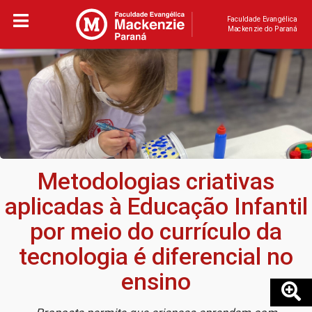
Faculdade Evangélica
Mackenzie do Paraná
Metodologias criativas
aplicadas à Educação Infantil
por meio do currículo da
tecnologia é diferencial no
ensino