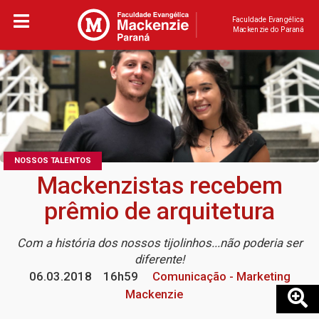
Faculdade Evangélica
Mackenzie do Paraná
NOSSOS TALENTOS
Mackenzistas recebem
prêmio de arquitetura
Com a história dos nossos tijolinhos...não poderia ser
diferente!
06.03.2018
16h59
Comunicação - Marketing
Mackenzie