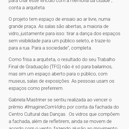
para criar esse vínculo com a memória da cidade”,
conta a arquiteta.
O projeto tem espaço de ensaio ao ar livre, numa
grande praça. As salas são abertas, a maioria de
vidro, justamente para isso: tirar a dança dos espaços
sem visibilidade para um público seleto, e traze-lo
para a rua. Para a sociedade”, completa.
Como frisa a arquiteta, o resultado do seu Trabalho
Final de Graduação (TFG) não é só para bailarinos,
mas sim um espaço aberto para o público, com
museus, salas de exposições. As pessoas usam os
espaços como preferirem.
Gabriela Mastriner se sentiu realizada ao vencer o
prêmio
#ImagineComVidro
, por conta da fachada do
Centro Cultural das Danças. Os vidros que compõem
a fachada, além de refletirem, ainda se movem de
acordo com o vento, fazendo alusão ao movimento