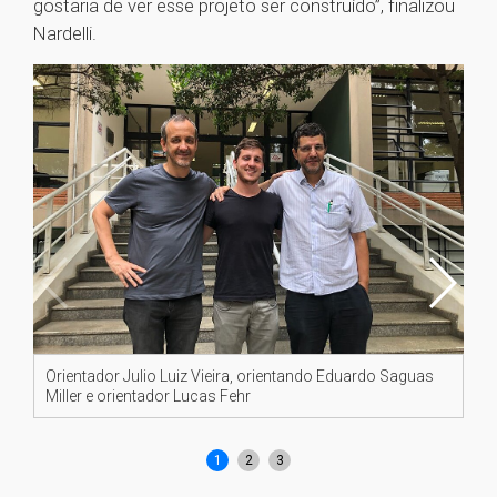
gostaria de ver esse projeto ser construído”, finalizou
Nardelli.
Orientador Julio Luiz Vieira, orientando Eduardo Saguas
Or
Miller e orientador Lucas Fehr
Fe
Nar
1
2
3