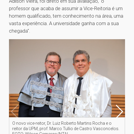
Adilson Vieira, foi direto em sua avaliação, "o
professor que acaba de assumir a Vice-Reitoria é um
homem qualificado, tem conhecimento na área, uma
vasta experiência. A universidade ganha com a sua
chegada".
O novo vice-reitor, Dr. Luiz Roberto Martins Rocha e o
O 
reitor da UPM, prof. Marco Tullio de Castro Vasconcelos.
nov
FOTO: Wilson Camargo/NTAI.
Wi