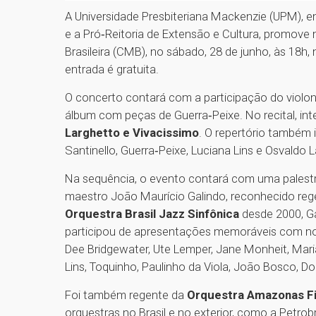
A Universidade Presbiteriana Mackenzie (UPM), e
e a Pró‑Reitoria de Extensão e Cultura, promove
Brasileira (CMB), no sábado, 28 de junho, às 18h,
entrada é gratuita.
O concerto contará com a participação do violoni
álbum com peças de Guerra‑Peixe. No recital, int
Larghetto e Vivacissimo
. O repertório também i
Santinello, Guerra‑Peixe, Luciana Lins e Osvaldo 
Na sequência, o evento contará com uma palestra
maestro João Maurício Galindo, reconhecido rege
Orquestra Brasil Jazz Sinfônica
desde 2000, Gal
participou de apresentações memoráveis com no
Dee Bridgewater, Ute Lemper, Jane Monheit, Maria 
Lins, Toquinho, Paulinho da Viola, João Bosco, 
Foi também regente da
Orquestra Amazonas Fi
orquestras no Brasil e no exterior, como a Petrob