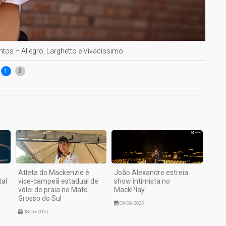
tos – Allegro, Larghetto e Vivacissimo
Maes
1
2
Atleta do Mackenzie é
João Alexandre estreia
tal
vice-campeã estadual de
show intimista no
vôlei de praia no Mato
MackPlay
Grosso do Sul
09/06/2025
18/06/2025