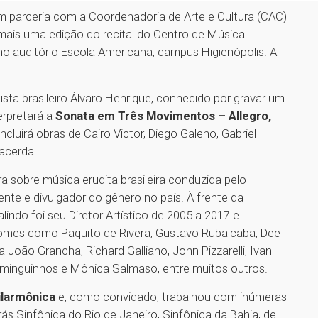
m parceria com a Coordenadoria de Arte e Cultura (CAC)
 mais uma edição do recital do Centro de Música
 no auditório Escola Americana, campus Higienópolis. A
sta brasileiro Álvaro Henrique, conhecido por gravar um
erpretará a
Sonata em Três Movimentos – Allegro,
ncluirá obras de Cairo Victor, Diego Galeno, Gabriel
Lacerda.
 sobre música erudita brasileira conduzida pelo
nte e divulgador do gênero no país. À frente da
indo foi seu Diretor Artístico de 2005 a 2017 e
mes como Paquito de Rivera, Gustavo Rubalcaba, Dee
João Grancha, Richard Galliano, John Pizzarelli, Ivan
Dominguinhos e Mônica Salmaso, entre muitos outros.
larmônica
e, como convidado, trabalhou com inúmeras
rás Sinfônica do Rio de Janeiro, Sinfônica da Bahia, de