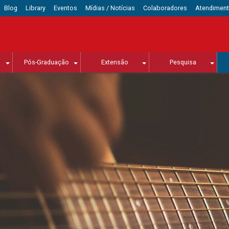
Blog
Library
Eventos
Mídias / Notícias
Colaboradores
Atendimen
Pós-Graduação
Extensão
Pesquisa