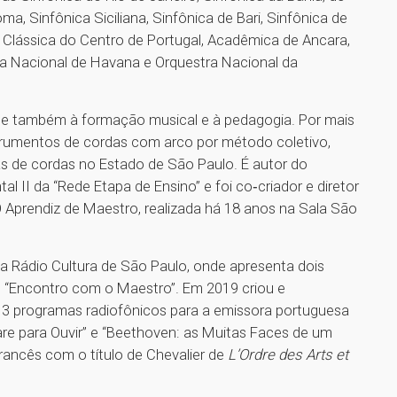
a, Sinfônica Siciliana, Sinfônica de Bari, Sinfônica de
 Clássica do Centro de Portugal, Acadêmica de Ancara,
ica Nacional de Havana e Orquestra Nacional da
se também à formação musical e à pedagogia. Por mais
trumentos de cordas com arco por método coletivo,
as de cordas no Estado de São Paulo. É autor do
 II da “Rede Etapa de Ensino” e foi co‑criador e diretor
 O Aprendiz de Maestro, realizada há 18 anos na Sala São
a Rádio Cultura de São Paulo, onde apresenta dois
 “Encontro com o Maestro”. Em 2019 criou e
 13 programas radiofônicos para a emissora portuguesa
Pare para Ouvir” e “Beethoven: as Muitas Faces de um
rancês com o título de Chevalier de
L’Ordre des Arts et