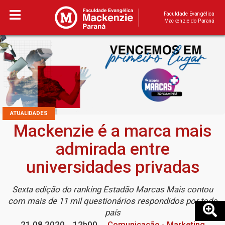
Faculdade Evangélica
Mackenzie do Paraná
ATUALIDADES
Mackenzie é a marca mais
admirada entre
universidades privadas
Sexta edição do ranking Estadão Marcas Mais contou
com mais de 11 mil questionários respondidos por todo
país
21.08.2020
12h00
Comunicação - Marketing