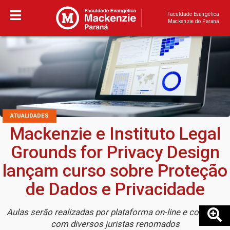
Faculdade Evangélica
Mackenzie do Paraná
ATUALIDADES
Mackenzie e Instituto Legal
Grounds for Privacy Design
lançam curso sobre Proteção
de Dados e Privacidade
Aulas serão realizadas por plataforma on-line e contarão
com diversos juristas renomados