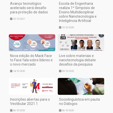
Avanço tecnológico
Escola de Engenharia
acelerado será desafio
realiza 1º Simpósio de
para proteção de dados
Ensino Multidisciplinar
sobre Nanotecnologia e
10/12/2021
Inteligência Artificial
15/10/2020
Nova edição do Mack Face
Live sobre materiais e
to Face fala sobre líderes e
nanotecnologia debate
o novo mercado
desafios da pesquisa
14/10/2020
09/10/2020
Inscrições abertas para o
Sociolinguística em pauta
Vestibular 2021.1
no Diálogos
06/10/2020
06/10/2020