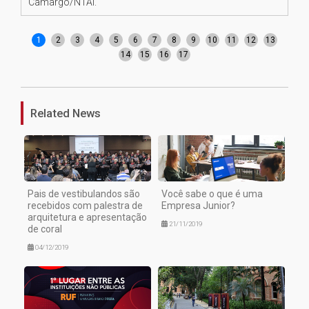
Camargo/NTAI.
Ca
1
2
3
4
5
6
7
8
9
10
11
12
13
14
15
16
17
Related News
Pais de vestibulandos são
Você sabe o que é uma
recebidos com palestra de
Empresa Junior?
arquitetura e apresentação
21/11/2019
de coral
04/12/2019