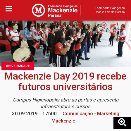
Faculdade Evangélica
Mackenzie do Paraná
UNIVERSIDADE
Mackenzie Day 2019 recebe
futuros universitários
Campus Higienópolis abre as portas e apresenta
infraestrutura e cursos
30.09.2019
17h00
Comunicação - Marketing
Mackenzie