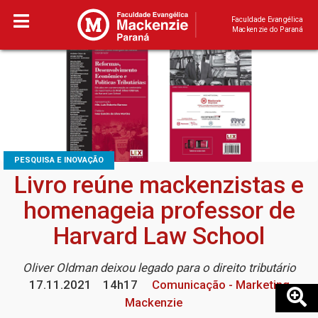
Faculdade Evangélica
Mackenzie do Paraná
PESQUISA E INOVAÇÃO
Livro reúne mackenzistas e
homenageia professor de
Harvard Law School
Oliver Oldman deixou legado para o direito tributário
17.11.2021
14h17
Comunicação - Marketing
Mackenzie