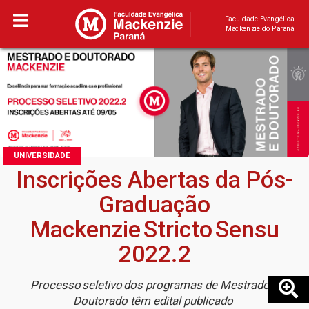
Faculdade Evangélica
Mackenzie do Paraná
UNIVERSIDADE
Inscrições Abertas da Pós-
Graduação
Mackenzie Stricto Sensu
2022.2
Processo seletivo dos programas de Mestrado e
Doutorado têm edital publicado