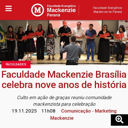
Faculdade Evangélica
Mackenzie do Paraná
FACULDADES
Faculdade Mackenzie Brasília
celebra nove anos de história
Culto em ação de graças reuniu comunidade
mackenzista para celebração
19.11.2025
11h08
Comunicação - Marketing
Mackenzie