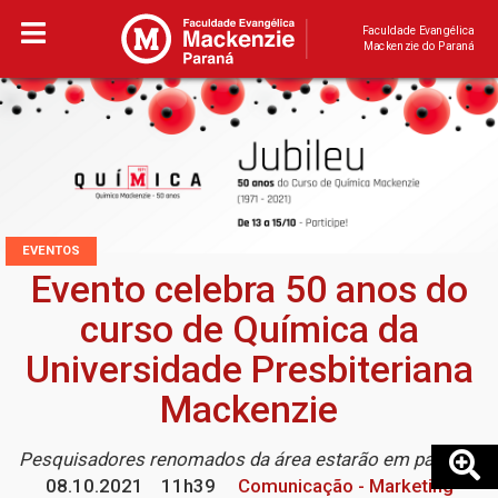
Faculdade Evangélica
Mackenzie do Paraná
EVENTOS
Evento celebra 50 anos do
curso de Química da
Universidade Presbiteriana
Mackenzie
Pesquisadores renomados da área estarão em palestra
08.10.2021
11h39
Comunicação - Marketing