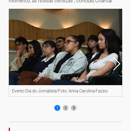
momento, as nossas certezas”, concluiu Chantal.
Evento Dia do Jornalista/Foto: Anna Carolina Fazzio
Pr
Jo
1
2
3