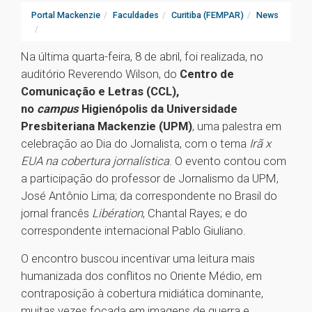
Portal Mackenzie
Faculdades
Curitiba (FEMPAR)
News
Na última quarta-feira, 8 de abril, foi realizada, no
auditório Reverendo Wilson, do
Centro de
Comunicação e Letras (CCL),
no
campus
Higienópolis da Universidade
Presbiteriana Mackenzie (UPM)
, uma palestra em
celebração ao Dia do Jornalista, com o tema
Irã x
EUA na cobertura jornalística
. O evento contou com
a participação do professor de Jornalismo da UPM,
José Antônio Lima; da correspondente no Brasil do
jornal francês
Libération
, Chantal Rayes; e do
correspondente internacional Pablo Giuliano.
O encontro buscou incentivar uma leitura mais
humanizada dos conflitos no Oriente Médio, em
contraposição à cobertura midiática dominante,
muitas vezes focada em imagens de guerra e