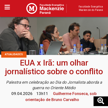
Faculdade Evangélica
Mackenzie do Paraná
ATUALIDADES
EUA x Irã: um olhar
jornalístico sobre o conflito
Palestra em celebração ao Dia do Jornalista aborda a
guerra no Oriente Médio
09.04.2026
13h11
Guilherme Fonseca, sob
orientação de Bruno Carvalho