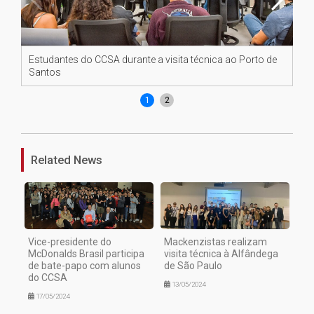
Estudantes do CCSA durante a visita técnica ao Porto de
Es
Santos
Sa
1
2
Related News
Vice-presidente do
Mackenzistas realizam
McDonalds Brasil participa
visita técnica à Alfândega
de bate-papo com alunos
de São Paulo
do CCSA
13/05/2024
17/05/2024