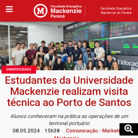
Faculdade Evangélica
Mackenzie do Paraná
UNIVERSIDADE
Estudantes da Universidade
Mackenzie realizam visita
técnica ao Porto de Santos
Alunos conheceram na prática as operações de um
terminal portuário
08.05.2024
15h38
Comunicação - Marketing