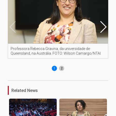
Professora Rebecca Gravina, da universidade de
Pa
Queensland, na Austrália. FOTO: Wilson Camargo/NTAI
un
Ca
1
2
Related News