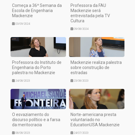
Começa a 36ª Semana da
Professora da FAU
Escola de Engenharia
Mackenzie será
Mackenzie
entrevistada pela TV
Cultura
03/09/2024
09/08/2024
Professora do Instituto de
Mackenzie realiza palestra
Engenharia do Porto
sobre construção de
palestra no Mackenzie
estradas
24/08/2023
23/08/2023
O esvaziamento do
Norte-americana presta
discurso político e a farsa
voluntariado no
da meritocracia
EducationUSA Mackenzie
08/08/2023
24/07/2023