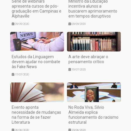
Série de webinars
Ministro da Educação
apresenta cursos de pós-
incentiva alunos a
graduação em Campinas e
buscarem aprimoramento
Alphaville
em tempos disruptivos
09/09/2020
09/09/2020
Estudos da Linguagem
A arte deve abraçar o
devem ajudar no combate
pensamento crítico
às Fake News
10/07/2020
17/07/2020
Evento aponta
No Roda Viva, Silvio
necessidade de mudanças
Almeida explica
na forma de se fazer
funcionamento do racismo
Literatura
estrutural
26/06/2020
23/06/2020