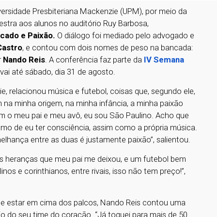
iversidade Presbiteriana Mackenzie (UPM), por meio da
lestra aos alunos no auditório Ruy Barbosa,
rcado e Paixão.
O diálogo foi mediado pelo advogado e
Castro
, e contou com dois nomes de peso na bancada:
r
Nando Reis
. A conferência faz parte da
IV Semana
vai até sábado, dia 31 de agosto.
e, relacionou música e futebol, coisas que, segundo ele,
a minha origem, na minha infância, a minha paixão
om o meu pai e meu avô, eu sou São Paulino. Acho que
mo de eu ter consciência, assim como a própria música.
melhança entre as duas é justamente paixão”, salientou.
es heranças que meu pai me deixou, e um futebol bem
s e corinthianos, entre rivais, isso não tem preço!”,
e estar em cima dos palcos, Nando Reis contou uma
io do seu time do coração. “Já toquei para mais de 50