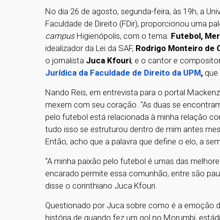
No dia 26 de agosto, segunda-feira, às 19h, a Un
Faculdade de Direito (FDir), proporcionou uma pa
campus
Higienópolis, com o tema:
Futebol, Me
idealizador da Lei da SAF,
Rodrigo Monteiro de 
o jornalista
Juca Kfouri
; e o cantor e composito
Jurídica da Faculdade de Direito da UPM
,
que 
Nando Reis, em entrevista para o portal Mackenzi
mexem com seu coração. “As duas se encontram n
pelo futebol está relacionada à minha relação c
tudo isso se estruturou dentro de mim antes mes
Então, acho que a palavra que define o elo, a se
“A minha paixão pelo futebol é umas das melhor
encarado permite essa comunhão, entre são paulino
disse o corinthiano Juca Kfouri.
Questionado por Juca sobre como é a emoção d
história de quando fez um gol no Morumbi, estád