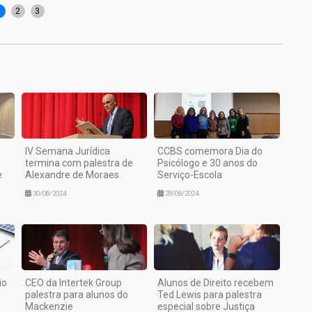
1
2
3
IV Semana Jurídica
CCBS comemora Dia do
termina com palestra de
Psicólogo e 30 anos do
e
Alexandre de Moraes
Serviço-Escola
30/08/2024
28/08/2024
io
CEO da Intertek Group
Alunos de Direito recebem
palestra para alunos do
Ted Lewis para palestra
Mackenzie
especial sobre Justiça