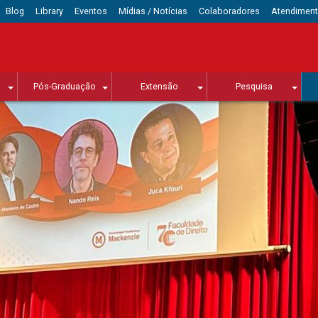
Blog
Library
Eventos
Mídias / Notícias
Colaboradores
Atendimen
Pós-Graduação
Extensão
Pesquisa