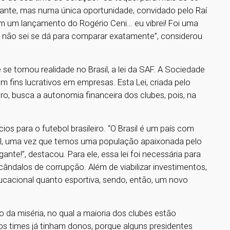
ante, mas numa única oportunidade, convidado pelo Raí
com um lançamento do Rogério Ceni… eu vibrei! Foi uma
eu não sei se dá para comparar exatamente”, considerou
 se tornou realidade no Brasil, a lei da SAF. A Sociedade
 fins lucrativos em empresas. Esta Lei, criada pelo
ro, busca a autonomia financeira dos clubes, pois, na
cios para o futebol brasileiro. “O Brasil é um país com
bol, uma vez que temos uma população apaixonada pelo
nte!”, destacou. Para ele, essa lei foi necessária para
ândalos de corrupção. Além de viabilizar investimentos,
ucacional quanto esportiva, sendo, então, um novo
ão da miséria, no qual a maioria dos clubes estão
os times já tinham donos, porque alguns presidentes