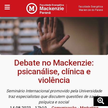
Faculdade Evangélica
Mackenzie do Paraná
Debate no Mackenzie:
psicanálise, clínica e
violência
Seminário Internacional promovido pela Universidade
traz especialistas que discutem questões de saúde
psíquica e social
14.08.2023
17h10
Comunicação - Marketing