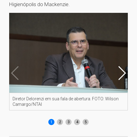
Higienópolis do Mackenzie.
Diretor Delorenzi em sua fala de abertura. FOTO: Wilson
Fa
Camargo/NTAI
re
Ca
1
2
3
4
5