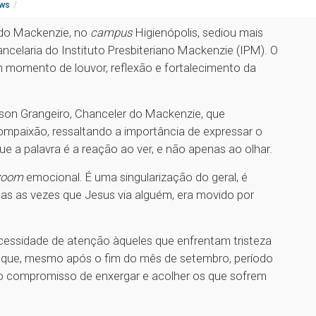
ws
a do Mackenzie, no
campus
Higienópolis, sediou mais
celaria do Instituto Presbiteriano Mackenzie (IPM). O
momento de louvor, reflexão e fortalecimento da
nson Grangeiro, Chanceler do Mackenzie, que
mpaixão, ressaltando a importância de expressar o
ue a palavra é a reação ao ver, e não apenas ao olhar.
zoom
emocional. É uma singularização do geral, é
as as vezes que Jesus via alguém, era movido por
ecessidade de atenção àqueles que enfrentam tristeza
zou que, mesmo após o fim do mês de setembro, período
o compromisso de enxergar e acolher os que sofrem