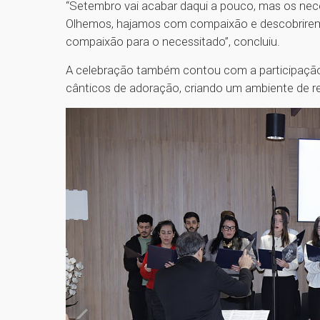
“Setembro vai acabar daqui a pouco, mas os nece
Olhemos, hajamos com compaixão e descobriremos 
compaixão para o necessitado”, concluiu.
A celebração também contou com a participaçã
cânticos de adoração, criando um ambiente de 