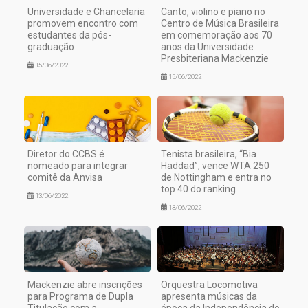
Universidade e Chancelaria
Canto, violino e piano no
promovem encontro com
Centro de Música Brasileira
estudantes da pós-
em comemoração aos 70
graduação
anos da Universidade
Presbiteriana Mackenzie
15/06/2022
15/06/2022
Diretor do CCBS é
Tenista brasileira, “Bia
nomeado para integrar
Haddad”, vence WTA 250
comitê da Anvisa
de Nottingham e entra no
top 40 do ranking
13/06/2022
13/06/2022
Mackenzie abre inscrições
Orquestra Locomotiva
para Programa de Dupla
apresenta músicas da
Titulação com a
época da Independência do