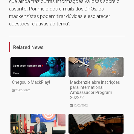
que ainda traz outras informações valiosas sobre o
assunto. Por meio dos e-mails dos DPOs, os
mackenzistas podem tirar dúvidas e esclarecer
questões relativas ao tema”.
1
Related News
Chegou o MackPlay!
Mackenzie abre inscrições
para International
28/06/2022
Ambassador Program
2022/2
16/06/2022