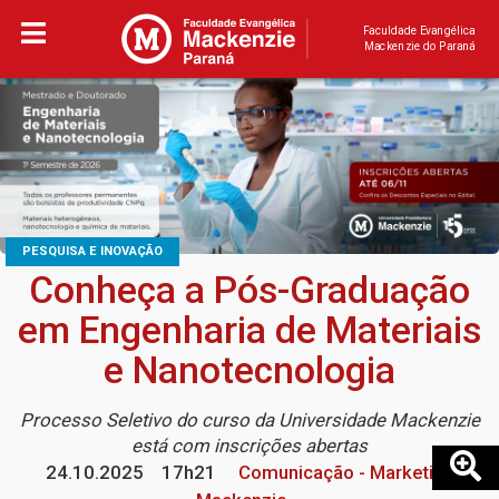
Faculdade Evangélica
Mackenzie do Paraná
PESQUISA E INOVAÇÃO
Conheça a Pós-Graduação
em Engenharia de Materiais
e Nanotecnologia
Processo Seletivo do curso da Universidade Mackenzie
está com inscrições abertas
24.10.2025
17h21
Comunicação - Marketing