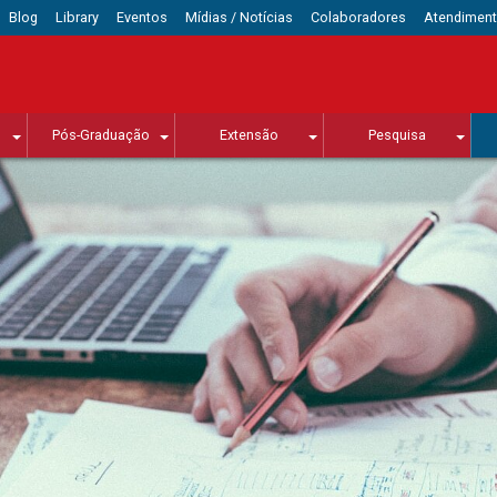
Blog
Library
Eventos
Mídias / Notícias
Colaboradores
Atendimen
Pós-Graduação
Extensão
Pesquisa