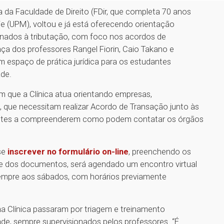
va da Faculdade de Direito (FDir, que completa 70 anos
e (UPM), voltou e já está oferecendo orientação
onados à tributação, com foco nos acordos de
nça dos professores Rangel Fiorin, Caio Takano e
 espaço de prática jurídica para os estudantes
ade.
cam que a Clínica atua orientando empresas,
 que necessitam realizar Acordo de Transação junto às
ibuintes a compreenderem como podem contatar os órgãos
se
inscrever no formulário on-line
, preenchendo os
e dos documentos, será agendado um encontro virtual
sempre aos sábados, com horários previamente
na Clínica passaram por triagem e treinamento
ade, sempre supervisionados pelos professores. “É