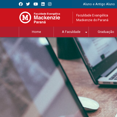
Aluno e Antigo Aluno
Faculdade Evangélica
Mackenzie do Paraná
Home
A Faculdade
Graduação