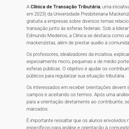
A
Clínica de Transação Tributária
, uma iniciati
em 2023) da Universidade Presbiteriana Mackenzi
gratuita a empresas sobre diversos temas relaci
transação junto às esferas federais. Sob a lidera
Edmundo Medeiros, a Clínica se destaca como um
mackenzistas, além de prestar auxílio à comunid
Os professores, idealizadores da inciativa, expli
especialmente micro, pequenas e de médio porte,
esferas públicas. O objetivo é ajudar os contr
públicos para regularizar sua situação tributária.
Os interessados em receber orientações devem 
campos e aceitando os termos. Após uma anális
para a orientação diretamente ao contribuinte, 
marcados.
É importante ressaltar que os alunos envolvidos 
específicos para análise e orientação à comunid