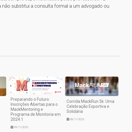
 não substitui a consulta formal a um advogado ou
1
Preparando o Futuro:
Corrida MackRun 5k: Uma
Inscrições Abertas para o
Celebração Esportiva e
MackMentoring e
Solidária
Programa de Monitoria em
2024.1
08/11/2023
09/11/2023