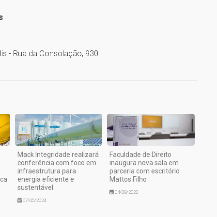
s
lis - Rua da Consolação, 930
1
Mack Integridade realizará
Faculdade de Direito
conferência com foco em
inaugura nova sala em
m
infraestrutura para
parceria com escritório
ica
energia eficiente e
Mattos Filho
sustentável
04/09/2023
07/05/2024