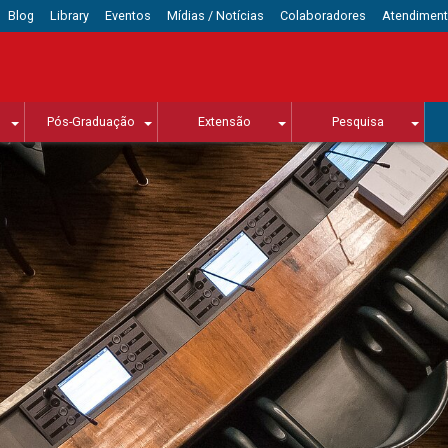
Blog
Library
Eventos
Mídias / Notícias
Colaboradores
Atendimen
Pós-Graduação
Extensão
Pesquisa