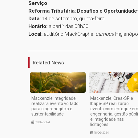
Serviço
Reforma Tributária: Desafios e Oportunidade
Data:
14 de setembro, quinta-feira
Horário:
a partir das 08h30
Local:
auditório MackGraphe,
campus
Higienópo
Related News
Mackenzie Integridade
Mackenzie, Crea-SP e
realizará evento voltado
Ibape-SP realizarão
para o agronegócio e
evento com enfoque e
sustentabilidade
engenharia, gestão públ
e integridade nas
13/09/2024
licitações
18/06/2024