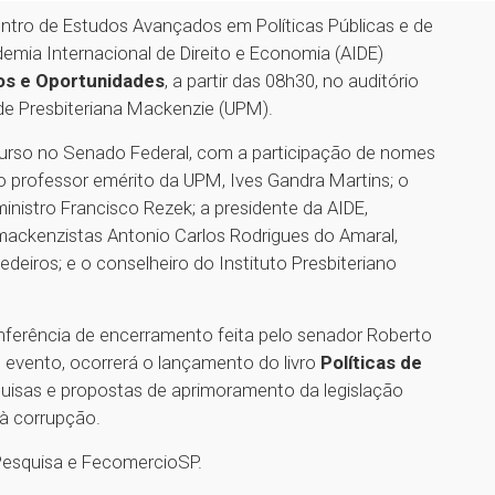
entro de Estudos Avançados em Políticas Públicas e de
emia Internacional de Direito e Economia (AIDE)
ios e Oportunidades
, a partir das 08h30, no auditório
ade Presbiteriana Mackenzie (UPM).
urso no Senado Federal, com a participação de nomes
o professor emérito da UPM, Ives Gandra Martins; o
ministro Francisco Rezek; a presidente da AIDE,
mackenzistas Antonio Carlos Rodrigues do Amaral,
iros; e o conselheiro do Instituto Presbiteriano
conferência de encerramento feita pelo senador Roberto
o evento, ocorrerá o lançamento do livro
Políticas de
uisas e propostas de aprimoramento da legislação
 à corrupção.
Pesquisa e FecomercioSP.