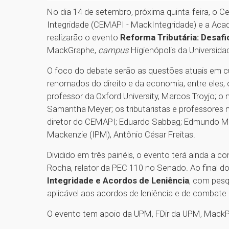
No dia 14 de setembro, próxima quinta-feira, o C
Integridade (CEMAPI - MackIntegridade) e a Acad
realizarão o evento
Reforma Tributária: Desaf
MackGraphe,
campus
Higienópolis da Universid
O foco do debate serão as questões atuais em c
renomados do direito e da economia, entre eles, 
professor da Oxford University, Marcos Troyjo; o 
Samantha Meyer; os tributaristas e professores 
diretor do CEMAPI; Eduardo Sabbag; Edmundo Mede
Mackenzie (IPM), Antônio César Freitas.
Dividido em três painéis, o evento terá ainda a 
Rocha, relator da PEC 110 no Senado. Ao final d
Integridade e Acordos de Leniência
, com pesq
aplicável aos acordos de leniência e de combate
O evento tem apoio da UPM, FDir da UPM, Mack