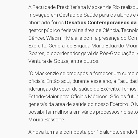
A Faculdade Presbiteriana Mackenzie Rio realiz
Inovação em Gestão de Saúde para os alunos e of
abordado foi os
Desafios Contemporâneos da 
gestor público federal na área de Ciência, Tecno
Câncer, Wladimir Maia, e com a presença do C
Exército, General de Brigada Mario Eduardo Moura
Soares; o coordenador geral de Pós-Graduação,
Ventura de Souza, entre outros.
"O Mackenzie se predispôs a fornecer um curso
oficiais. Então aqui, durante esse ano, a Faculda
lideranças do setor de saúde do Exército. Temos
Estado-Maior para Oficiais Médicos. São os futuro
generais da área de saúde do nosso Exército. O 
possibilitar melhoria em vários processos no set
Moura Sassone.
A nova turma é composta por 15 alunos, sendo 1