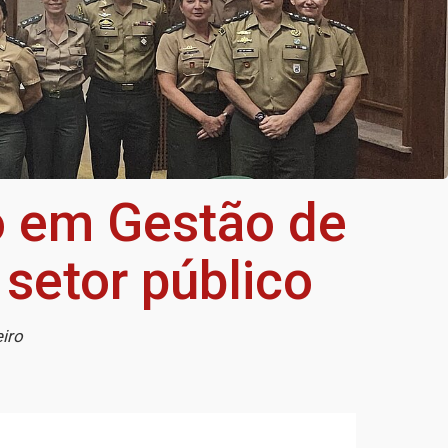
 em Gestão de
 setor público
iro