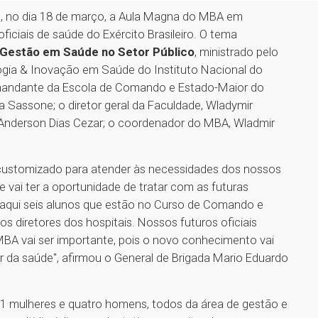
ou, no dia 18 de março, a Aula Magna do MBA em
iciais de saúde do Exército Brasileiro. O tema
Gestão em Saúde no Setor Público
, ministrado pelo
logia & Inovação em Saúde do Instituto Nacional do
omandante da Escola de Comando e Estado-Maior do
 Sassone; o diretor geral da Faculdade, Wladymir
 Anderson Dias Cezar; o coordenador do MBA, Wladmir
 customizado para atender às necessidades dos nossos
de vai ter a oportunidade de tratar com as futuras
 aqui seis alunos que estão no Curso de Comando e
s diretores dos hospitais. Nossos futuros oficiais
MBA vai ser importante, pois o novo conhecimento vai
or da saúde", afirmou o General de Brigada Mario Eduardo
1 mulheres e quatro homens, todos da área de gestão e