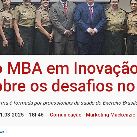
o MBA em Inovação
bre os desafios no
rma é formada por profissionais da saúde do Exército Brasile
1.03.2025
18h46
Comunicação - Marketing Mackenzie
ws