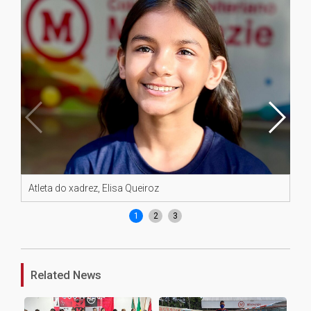
Atleta do xadrez, Elisa Queiroz
Atl
1
2
3
Related News