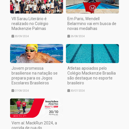
VII Sarau Literário é
Em Paris, Wendell
realizado no Colégio
Belarmino vai em busca de
Mackenzie Palmas
novas medalhas
30/09/2024
26/08/2024
Jovem promessa
Atletas apoiados pelo
brasiliense na natação se
Colégio Mackenzie Brasília
prepara para os Jogos
são destaque no esporte
Escolares Brasileiros
brasileiro
07/08/2024
30/07/2024
Vem aí: MackRun 2024, a
corrida de rua do