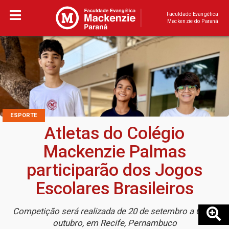
Faculdade Evangélica
Mackenzie do Paraná
ESPORTE
Atletas do Colégio
Mackenzie Palmas
participarão dos Jogos
Escolares Brasileiros
Competição será realizada de 20 de setembro a 03 de
outubro, em Recife, Pernambuco