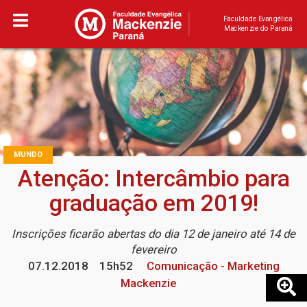
Faculdade Evangélica
Mackenzie do Paraná
MUNDO
Atenção: Intercâmbio para
graduação em 2019!
Inscrições ficarão abertas do dia 12 de janeiro até 14 de
fevereiro
07.12.2018
15h52
Comunicação - Marketing
Mackenzie