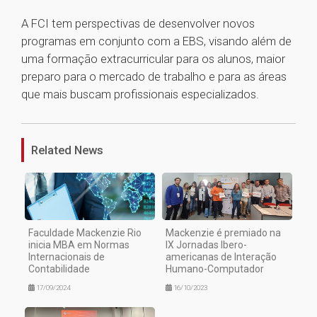
A FCI tem perspectivas de desenvolver novos
programas em conjunto com a EBS, visando além de
uma formação extracurricular para os alunos, maior
preparo para o mercado de trabalho e para as áreas
que mais buscam profissionais especializados.
1
Related News
Faculdade Mackenzie Rio
Mackenzie é premiado na
inicia MBA em Normas
IX Jornadas Ibero-
Internacionais de
americanas de Interação
Contabilidade
Humano-Computador
17/09/2024
16/10/2023