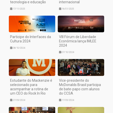
tecnologia e educação
internacional
17/11/2025
16/01/2025
Participe do Interfaces da
VIII Fórum de Liberdade
Cultura 2024
Econômica lança IMLEE
2024
08/10/2024
07/10/2024
Estudante do Mackenzie é
Vice-presidente do
selecionado para
McDonalds Brasil participa
acompanhar a rotina de
de bate-papo com alunos
um CEO do Rock In Rio
do CCSA
27/09/2024
17/05/2024