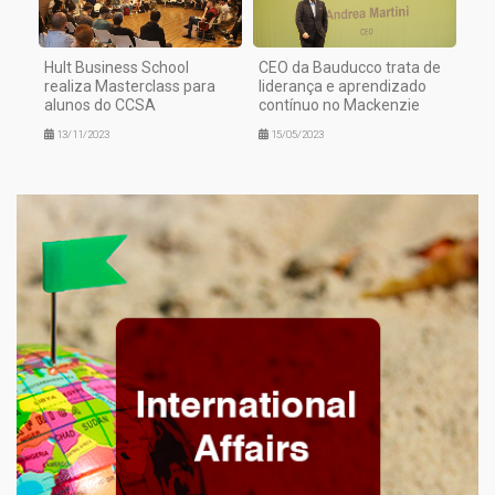
Hult Business School
CEO da Bauducco trata de
realiza Masterclass para
liderança e aprendizado
alunos do CCSA
contínuo no Mackenzie
13/11/2023
15/05/2023