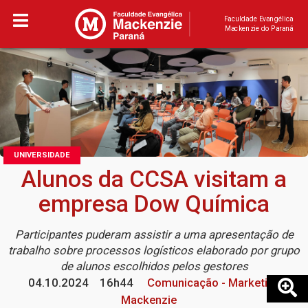
Faculdade Evangélica
Mackenzie do Paraná
UNIVERSIDADE
Alunos da CCSA visitam a
empresa Dow Química
Participantes puderam assistir a uma apresentação de
trabalho sobre processos logísticos elaborado por grupo
de alunos escolhidos pelos gestores
04.10.2024
16h44
Comunicação - Marketing
Mackenzie