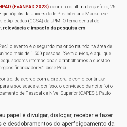
ANPAD (EnANPAD 2023)
ocorreu na última terça-feira, 26
igienópolis da Universidade Presbiteriana Mackenzie
is e Aplicadas (CCSA) da UPM. O tema central do
r, relevância e impacto da pesquisa em
 Peci, o evento é o segundo maior do mundo na área de
nindo mais de 1.500 pessoas. “Sem dúvida, é aqui que
esquisadores internacionais e trabalhamos a questão
gãos financiadores”, disse Peci.
ontro, de acordo com a diretora, é como continuar
ara a sociedade e, por isso, o convidado da noite foi o
oamento de Pessoal de Nível Superior (CAPES ), Paulo
u papel é divulgar, dialogar, receber e fazer
s e desdobramentos do aperfeiçoamento da