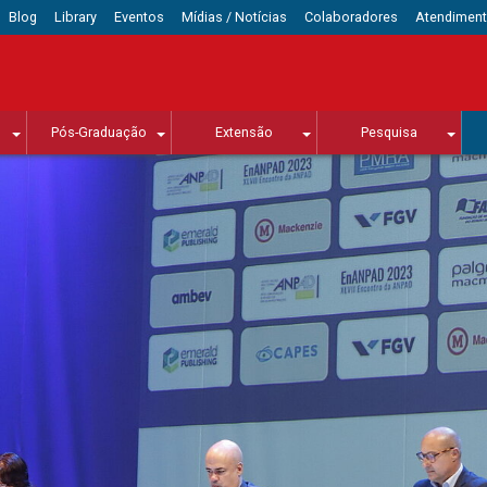
Blog
Library
Eventos
Mídias / Notícias
Colaboradores
Atendimen
Pós-Graduação
Extensão
Pesquisa