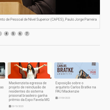
to de Pessoal de Nível Superior (CAPES), Paulo Jorge Parreira
Dire
3
4
5
6
7
Mackenzista egressa de
Exposição sobre o
sas
projeto de reinclusão de
arquiteto Carlos Bratke na
residentes do sistema
FAU Mackenzie
prisional brasileiro ganha
27/09/2023
prêmio da Expo Favela MG
03/10/2023