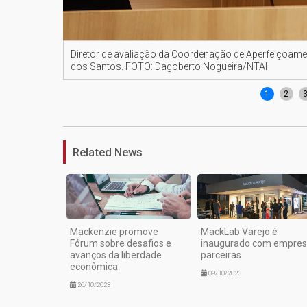
Diretor de avaliação da Coordenação de Aperfeiçoamen
dos Santos. FOTO: Dagoberto Nogueira/NTAI
1
2
Related News
Mackenzie promove
MackLab Varejo é
Fórum sobre desafios e
inaugurado com empre
avanços da liberdade
parceiras
econômica
09/10/2023
26/10/2023