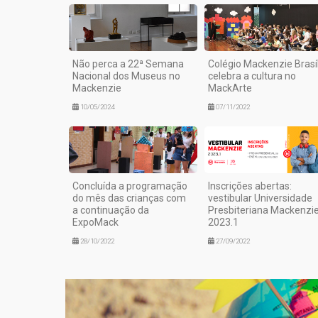
Não perca a 22ª Semana
Colégio Mackenzie Brasíl
Nacional dos Museus no
celebra a cultura no
Mackenzie
MackArte
10/05/2024
07/11/2022
Concluída a programação
Inscrições abertas:
do mês das crianças com
vestibular Universidade
a continuação da
Presbiteriana Mackenzi
ExpoMack
2023.1
28/10/2022
27/09/2022