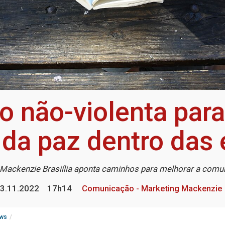
 não-violenta para
 da paz dentro das
 Mackenzie Brasiília aponta caminhos para melhorar a com
3.11.2022
17h14
Comunicação - Marketing Mackenzie
ws