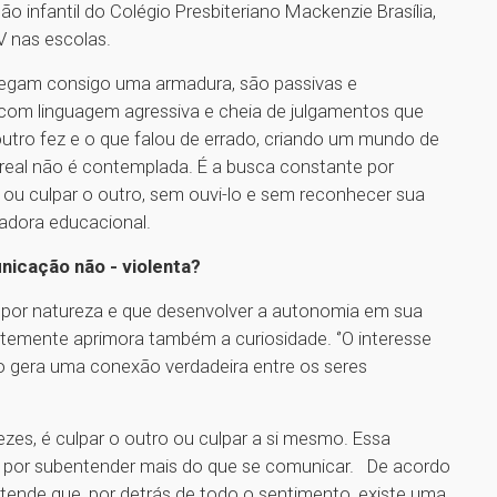
o infantil do Colégio Presbiteriano Mackenzie Brasília,
V nas escolas.
regam consigo uma armadura, são passivas e
com linguagem agressiva e cheia de julgamentos que
utro fez e o que falou de errado, criando um mundo de
eal não é contemplada. É a busca constante por
 ou culpar o outro, sem ouvi-lo e sem reconhecer sua
ntadora educacional.
icação não - violenta?
s por natureza e que desenvolver a autonomia em sua
ntemente aprimora também a curiosidade. ‘’O interesse
do gera uma conexão verdadeira entre os seres
zes, é culpar o outro ou culpar a si mesmo. Essa
 por subentender mais do que se comunicar. De acordo
tende que, por detrás de todo o sentimento, existe uma