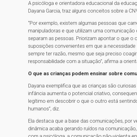
A psicóloga e orientadora educacional da educaçã
Dayana Garcia, traz alguns conceitos sobre a CN
‘’Por exemplo, existem algumas pessoas que car
manipuladoras e que utilizam uma comunicação 
separam as pessoas. Priorizam apontar o que o o
suposições convenientes em que a necessidade r
sempre ter razão, mesmo que seja preciso coagir
responsabilidade com a situação’’, afirma a orie
O que as crianças podem ensinar sobre comun
Dayana exemplifica que as crianças são curiosa
infância aumenta o potencial criativo, conseque
legítimo em descobrir o que o outro está sentin
humanos’’, diz.
Ela destaca que a base das comunicações, por ve
dinâmica acaba gerando ruídos na comunicação,
com a psicóloga, a comunicação não-violenta en