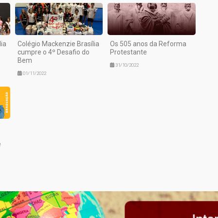
ia
Colégio Mackenzie Brasília
Os 505 anos da Reforma
cumpre o 4º Desafio do
Protestante
Bem
31/10/2022
01/11/2022
e