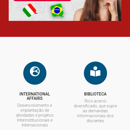
INTERNATIONAL
BIBLIOTECA
AFFAIRS
Rico acervo
Desenvolvimento e
diversificado, que supre
implantação de
as demandas
atividades e projetos
informacionais dos
Interinstitucionais e
discentes
Internacionais