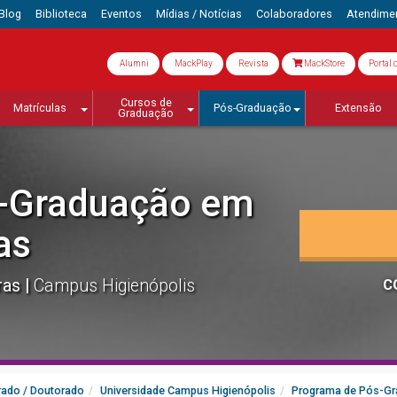
Blog
Biblioteca
Eventos
Mídias / Notícias
Colaboradores
Atendime
Alumni
MackPlay
Revista
MackStore
Portal 
Cursos de
Matrículas
Pós-Graduação
Extensão
Graduação
-Graduação em
as
ras
Campus Higienópolis
C
ado / Doutorado
Universidade Campus Higienópolis
Programa de Pós-Gr