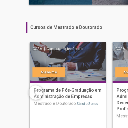
Cursos de Mestrado e Doutorado
CCSA | Campus Higienópolis
CCSA |
Avise-me
Av
Programa de Pós-Graduação em
Prog
Administração de Empresas
Admi
Desen
Mestrado e Doutorado
Stricto Sensu
Profi
Mestr