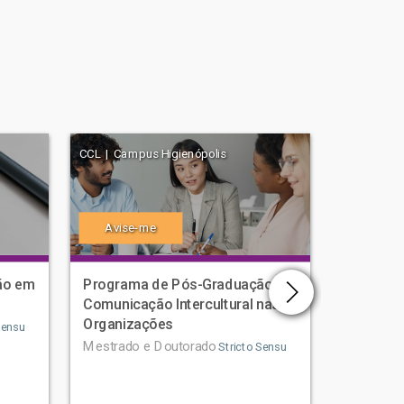
CCL | Campus Higienópolis
CCBS | Cam
Avise-me
Avise
ão em
Programa de Pós-Graduação em
Program
Comunicação Intercultural nas
Ciências
Organizações
Humano
Sensu
Mestrado e Doutorado
Mestrado
Stricto Sensu