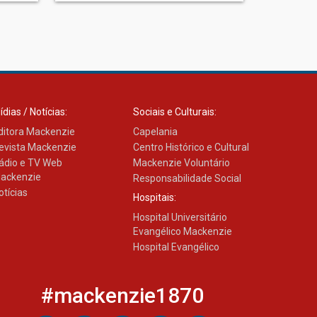
ídias / Notícias:
Sociais e Culturais:
ditora Mackenzie
Capelania
evista Mackenzie
Centro Histórico e Cultural
ádio e TV Web
Mackenzie Voluntário
ackenzie
Responsabilidade Social
otícias
Hospitais:
Hospital Universitário
Evangélico Mackenzie
Hospital Evangélico
#mackenzie1870