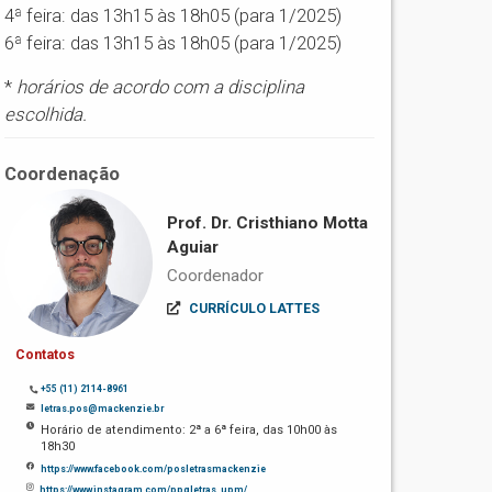
4ª feira: das 13h15 às 18h05 (para 1/2025)
6ª feira: das 13h15 às 18h05 (para 1/2025)
*
horários de acordo com a disciplina
escolhida.
Coordenação
Prof. Dr. Cristhiano Motta
Aguiar
Coordenador
CURRÍCULO LATTES
Contatos
+55 (11) 2114-8961
letras.pos@mackenzie.br
Horário de atendimento: 2ª a 6ª feira, das 10h00 às
18h30
https://www.facebook.com/posletrasmackenzie
https://www.instagram.com/ppgletras_upm/