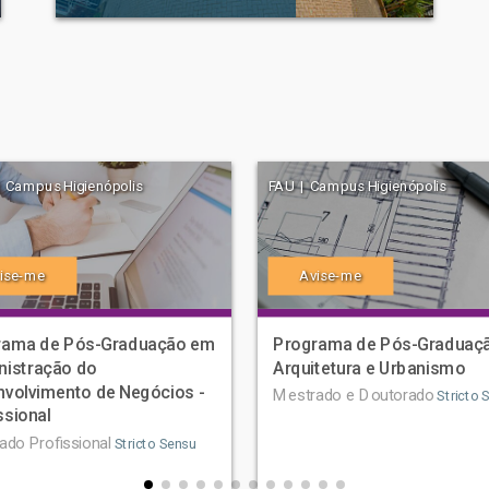
 Campus Higienópolis
FAU | Campus Higienópolis
ise-me
Avise-me
rama de Pós-Graduação em
Programa de Pós-Graduaç
nistração do
Arquitetura e Urbanismo
volvimento de Negócios -
Mestrado e Doutorado
Stricto 
ssional
ado Profissional
Stricto Sensu