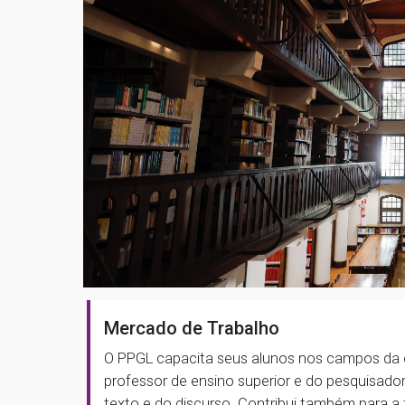
Mercado de Trabalho
O PPGL capacita seus alunos nos campos da 
professor de ensino superior e do pesquisador
texto e do discurso. Contribui também para 