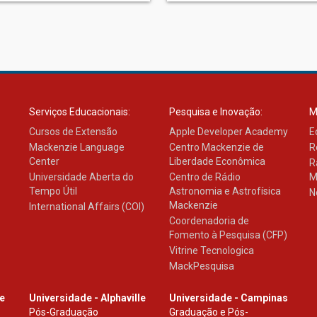
Serviços Educacionais:
Pesquisa e Inovação:
M
Cursos de Extensão
Apple Developer Academy
E
Mackenzie Language
Centro Mackenzie de
R
Center
Liberdade Econômica
R
Universidade Aberta do
Centro de Rádio
M
Tempo Útil
Astronomia e Astrofísica
N
Mackenzie
International Affairs (COI)
Coordenadoria de
Fomento à Pesquisa (CFP)
Vitrine Tecnologica
MackPesquisa
le
Universidade - Alphaville
Universidade - Campinas
Pós-Graduação
Graduação e Pós-