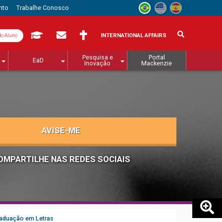
nto
Trabalhe Conosco
INTERNATIONAL AFFAIRS
do Aluno
Pesquisa e
Portal
EaD
Inovação
Mackenzie
AVISE-ME
OMPARTILHE NAS REDES SOCIAIS
aduação em Letras