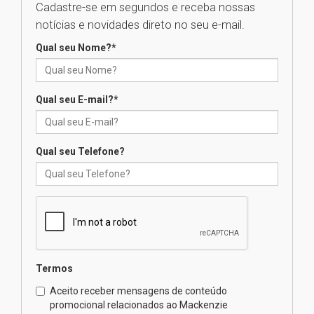
Cadastre-se em segundos e receba nossas
Seminário discute desafios
notícias e novidades direto no seu e-mail.
das novas tecnologias em
sistemas solares residenciais
Qual seu Nome?
*
04.08.2026
Qual seu E-mail?
*
Mackenzie recepciona os
calouros do segundo semestre
de 2026
04.08.2026
Qual seu Telefone?
Como o Colégio Mackenzie
Brasília prepara seus
estudantes para o PAS antes
mesmo do Ensino Médio
04.08.2026
Termos
Como os pais podem investir
Aceito receber mensagens de conteúdo
na educação dos filhos além da
promocional relacionados ao Mackenzie
escola