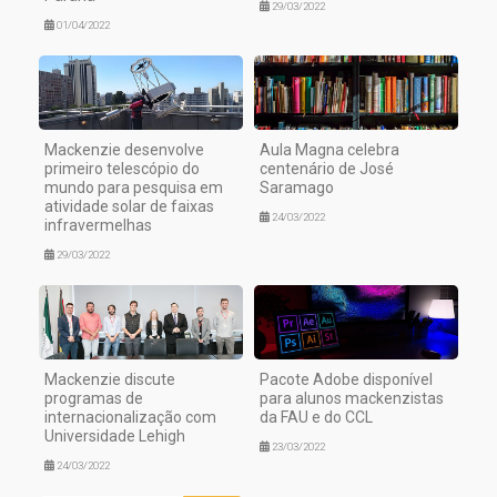
29/03/2022
01/04/2022
Mackenzie desenvolve
Aula Magna celebra
primeiro telescópio do
centenário de José
mundo para pesquisa em
Saramago
atividade solar de faixas
24/03/2022
infravermelhas
29/03/2022
Mackenzie discute
Pacote Adobe disponível
programas de
para alunos mackenzistas
internacionalização com
da FAU e do CCL
Universidade Lehigh
23/03/2022
24/03/2022