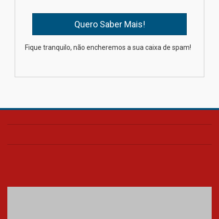
04.08.2026
XIII Fórum de Aprendizagem
Fique tranquilo, não encheremos a sua caixa de spam!
Transformadora reúne
docentes para debater
inovação e desafios da
educação superior
04.08.2026