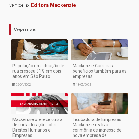
venda na
Editora Mackenzie
.
1
Veja mais
População em situação de
Mackenzie Carreiras:
rua cresceu 31% em dois
benefícios também para as
anos em São Paulo
empresas
25/01/2022
18/05/2021
Mackenzie oferece curso
Incubadora de Empresas
de curta duração sobre
Mackenzie realiza
Direitos Humanos e
cerimônia de ingresso de
Empresas
nova empresa de