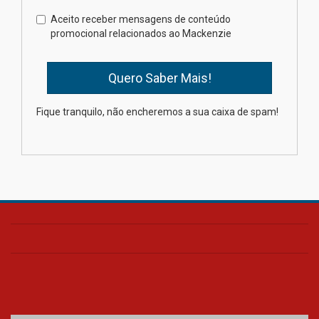
Como o Colégio Mackenzie
Brasília prepara seus
Aceito receber mensagens de conteúdo
estudantes para o PAS antes
promocional relacionados ao Mackenzie
mesmo do Ensino Médio
04.08.2026
Como os pais podem investir
Fique tranquilo, não encheremos a sua caixa de spam!
na educação dos filhos além da
escola
04.08.2026