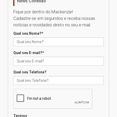
News Conexão
05.08.2026
Fique por dentro do Mackenzie!
Cadastre-se em segundos e receba nossas
Universidade Mackenzie
notícias e novidades direto no seu e-mail.
realizará nova edição da Feira
EducationUSA
Qual seu Nome?
*
05.08.2026
Qual seu E-mail?
*
Seminário discute desafios
das novas tecnologias em
sistemas solares residenciais
04.08.2026
Qual seu Telefone?
Mackenzie recepciona os
calouros do segundo semestre
de 2026
04.08.2026
Termos