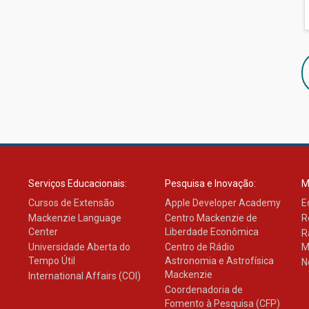
Serviços Educacionais:
Pesquisa e Inovação:
M
Cursos de Extensão
Apple Developer Academy
E
Mackenzie Language
Centro Mackenzie de
R
Center
Liberdade Econômica
R
Universidade Aberta do
Centro de Rádio
M
Tempo Útil
Astronomia e Astrofísica
N
Mackenzie
International Affairs (COI)
Coordenadoria de
Fomento à Pesquisa (CFP)