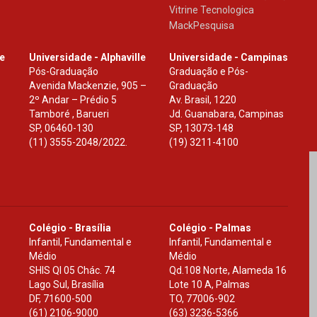
Vitrine Tecnologica
MackPesquisa
le
Universidade - Alphaville
Universidade - Campinas
Pós-Graduação
Graduação e Pós-
Avenida Mackenzie, 905 –
Graduação
2º Andar – Prédio 5
Av. Brasil, 1220
Tamboré , Barueri
Jd. Guanabara, Campinas
SP
,
06460-130
SP
,
13073-148
(11) 3555-2048/2022.
(19) 3211-4100
Colégio - Brasília
Colégio - Palmas
Infantil, Fundamental e
Infantil, Fundamental e
Médio
Médio
SHIS Ql 05 Chác. 74
Qd.108 Norte, Alameda 16
Lago Sul, Brasília
Lote 10 A, Palmas
DF
,
71600-500
TO
,
77006-902
(61) 2106-9000
(63) 3236-5366