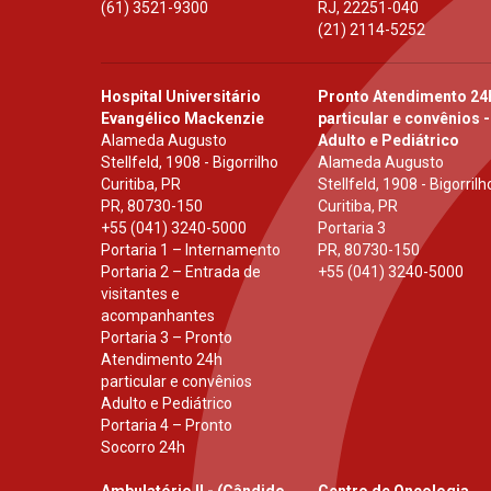
(61) 3521-9300
RJ
,
22251-040
(21) 2114-5252
Hospital Universitário
Pronto Atendimento 24
Evangélico Mackenzie
particular e convênios -
Alameda Augusto
Adulto e Pediátrico
Stellfeld, 1908 - Bigorrilho
Alameda Augusto
Curitiba, PR
Stellfeld, 1908 - Bigorrilh
PR
,
80730-150
Curitiba, PR
+55 (041) 3240-5000
Portaria 3
Portaria 1 – Internamento
PR
,
80730-150
Portaria 2 – Entrada de
+55 (041) 3240-5000
visitantes e
acompanhantes
Portaria 3 – Pronto
Atendimento 24h
particular e convênios
Adulto e Pediátrico
Portaria 4 – Pronto
Socorro 24h
Ambulatório II - (Cândido
Centro de Oncologia