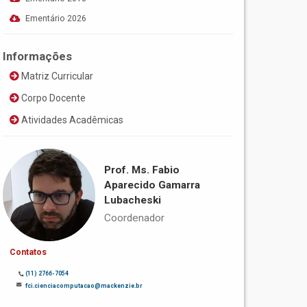
Ementário 2026
Informações
Matriz Curricular
Corpo Docente
Atividades Acadêmicas
Prof. Ms. Fabio
Aparecido Gamarra
Lubacheski
Coordenador
Contatos
(11) 2766-7054
fci.cienciacomputacao@mackenzie.br