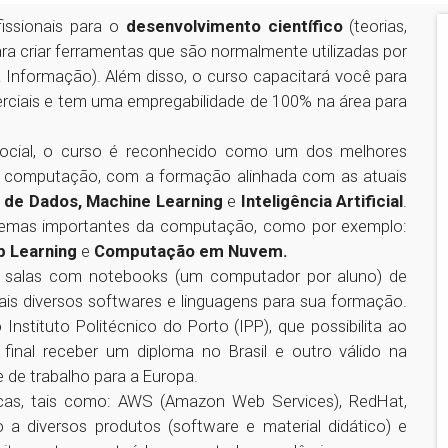
issionais para o
desenvolvimento científico
(teorias,
ra criar ferramentas que são normalmente utilizadas por
a Informação). Além disso, o curso capacitará você para
rciais e tem uma empregabilidade de 100% na área para
e social, o curso é reconhecido como um dos melhores
de computação, com a formação alinhada com as atuais
a de Dados, Machine Learning
e
Inteligência Artificial
.
temas importantes da computação, como por exemplo:
p Learning
e
Computação em Nuvem.
 em salas com notebooks (um computador por aluno) de
ais diversos softwares e linguagens para sua formação.
stituto Politécnico do Porto (IPP), que possibilita ao
final receber um diploma no Brasil e outro válido na
 de trabalho para a Europa.
cas, tais como: AWS (Amazon Web Services), RedHat,
 a diversos produtos (software e material didático) e