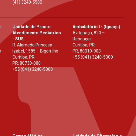
(41) 3240-5500
h
Unidade de Pronto
Ambulatório I - (Iguaçu)
Atendimento Pediátrico
Av. Iguaçu, 820 –
- SUS
Rebouças
R. Alameda Princesa
Curitiba, PR
o
Izabel, 1585 – Bigorrilho
PR
,
80010-903
Curitiba, PR
+55 (041) 3240-5000
PR
,
80730-080
+55 (041) 3240-5000
Centro Médico
Unidade de Oftamologia