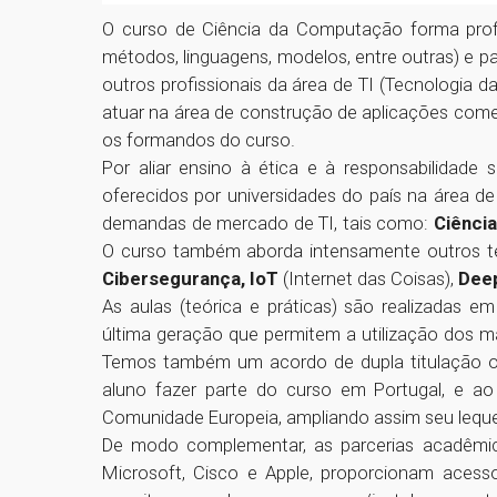
O curso de Ciência da Computação forma prof
métodos, linguagens, modelos, entre outras) e pa
outros profissionais da área de TI (Tecnologia d
atuar na área de construção de aplicações come
os formandos do curso.
Por aliar ensino à ética e à responsabilidad
oferecidos por universidades do país na área 
demandas de mercado de TI, tais como:
Ciênci
O curso também aborda intensamente outros 
Cibersegurança, IoT
(Internet das Coisas),
Dee
As aulas (teórica e práticas) são realizadas
última geração que permitem a utilização dos m
Temos também um acordo de dupla titulação o In
aluno fazer parte do curso em Portugal, e ao 
Comunidade Europeia, ampliando assim seu leque
De modo complementar, as parcerias acadêmi
Microsoft, Cisco e Apple, proporcionam acesso