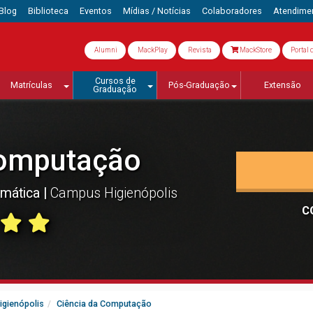
Blog
Biblioteca
Eventos
Mídias / Notícias
Colaboradores
Atendime
Alumni
MackPlay
Revista
MackStore
Portal 
Cursos de
Matrículas
Pós-Graduação
Extensão
Graduação
Computação
rmática
Campus Higienópolis
C
igienópolis
Ciência da Computação