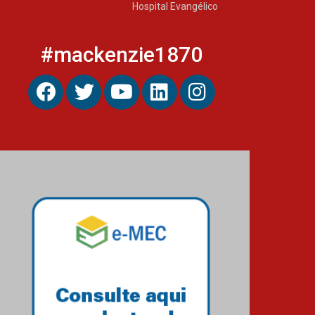
Hospital Evangélico
#mackenzie1870