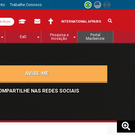
nto
Trabalhe Conosco
INTERNATIONAL AFFAIRS
do Aluno
Pesquisa e
Portal
EaD
Inovação
Mackenzie
AVISE-ME
OMPARTILHE NAS REDES SOCIAIS