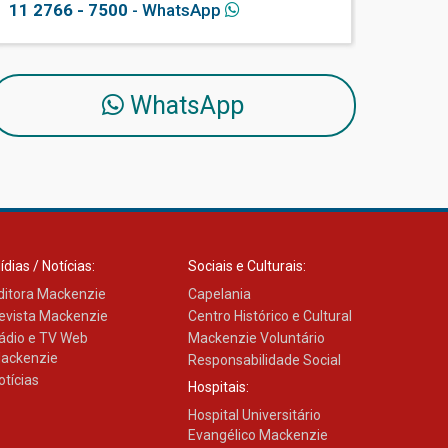
11 2766 - 7500
- WhatsApp
WhatsApp
ídias / Notícias:
Sociais e Culturais:
ditora Mackenzie
Capelania
evista Mackenzie
Centro Histórico e Cultural
ádio e TV Web
Mackenzie Voluntário
ackenzie
Responsabilidade Social
otícias
Hospitais:
Hospital Universitário
Evangélico Mackenzie