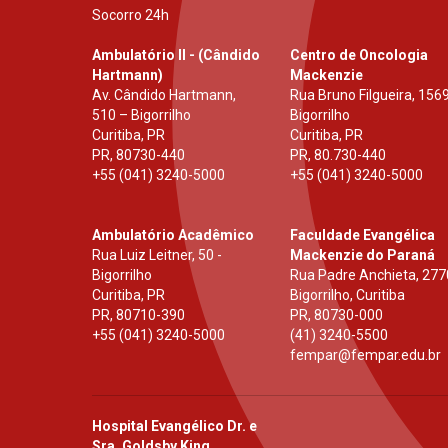
Socorro 24h
Ambulatório II - (Cândido
Centro de Oncologia
Hartmann)
Mackenzie
Av. Cândido Hartmann,
Rua Bruno Filgueira, 1569
510 – Bigorrilho
Bigorrilho
Curitiba, PR
Curitiba, PR
PR
,
80730-440
PR
,
80.730-440
+55 (041) 3240-5000
+55 (041) 3240-5000
Ambulatório Acadêmico
Faculdade Evangélica
Rua Luiz Leitner, 50 -
Mackenzie do Paraná
Bigorrilho
Rua Padre Anchieta, 277
Curitiba, PR
Bigorrilho, Curitiba
PR
,
80710-390
PR
,
80730-000
+55 (041) 3240-5000
(41) 3240-5500
fempar@fempar.edu.br
Hospital Evangélico Dr. e
Sra. Goldsby King