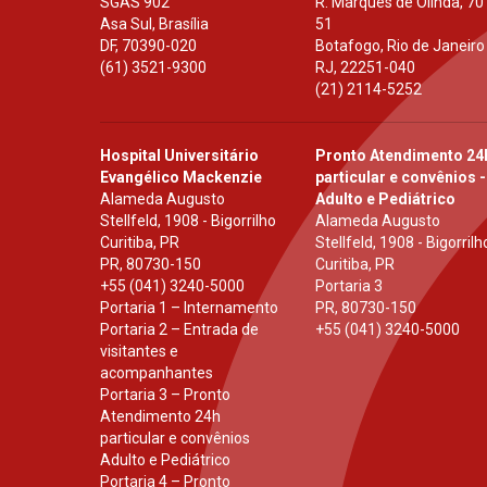
SGAS 902
R. Marquês de Olinda, 70
Asa Sul, Brasília
51
DF
,
70390-020
Botafogo, Rio de Janeiro
(61) 3521-9300
RJ
,
22251-040
(21) 2114-5252
Hospital Universitário
Pronto Atendimento 24
Evangélico Mackenzie
particular e convênios -
Alameda Augusto
Adulto e Pediátrico
Stellfeld, 1908 - Bigorrilho
Alameda Augusto
Curitiba, PR
Stellfeld, 1908 - Bigorrilh
PR
,
80730-150
Curitiba, PR
+55 (041) 3240-5000
Portaria 3
Portaria 1 – Internamento
PR
,
80730-150
Portaria 2 – Entrada de
+55 (041) 3240-5000
visitantes e
acompanhantes
Portaria 3 – Pronto
Atendimento 24h
particular e convênios
Adulto e Pediátrico
Portaria 4 – Pronto