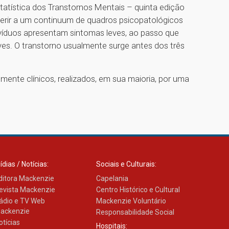
atística dos Transtornos Mentais – quinta edição
eferir a um continuum de quadros psicopatológicos
ivíduos apresentam sintomas leves, ao passo que
es. O transtorno usualmente surge antes dos três
mente clínicos, realizados, em sua maioria, por uma
ídias / Notícias:
Sociais e Culturais:
ditora Mackenzie
Capelania
evista Mackenzie
Centro Histórico e Cultural
ádio e TV Web
Mackenzie Voluntário
ackenzie
Responsabilidade Social
otícias
Hospitais: