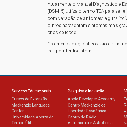
Atualmente o Manual Diagnóstico e Est
(DSM-5) utiliza o termo TEA para se r
com variação de sintomas: alguns ind
outros apresentam sintomas mais grav
anos de idade.
Os critérios diagnósticos são eminente
equipe interdisciplinar.
Serviços Educacionais:
Pesquisa e Inovação:
M
Cursos de Extensão
Apple Developer Academy
E
Mackenzie Language
Centro Mackenzie de
R
Center
Liberdade Econômica
R
Universidade Aberta do
Centro de Rádio
M
Tempo Útil
Astronomia e Astrofísica
N