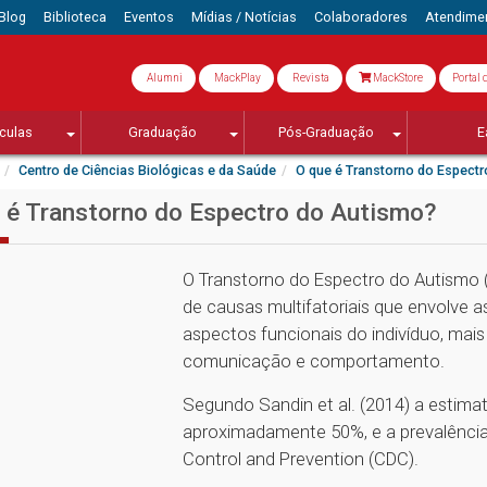
Blog
Biblioteca
Eventos
Mídias / Notícias
Colaboradores
Atendime
Alumni
MackPlay
Revista
MackStore
Portal 
culas
Graduação
Pós-Graduação
E
Centro de Ciências Biológicas e da Saúde
O que é Transtorno do Espect
 é Transtorno do Espectro do Autismo?
O Transtorno do Espectro do Autismo (
de causas multifatoriais que envolve 
aspectos funcionais do indivíduo, mais
comunicação e comportamento.
Segundo Sandin et al. (2014) a estimat
aproximadamente 50%, e a prevalência
Control and Prevention (CDC).