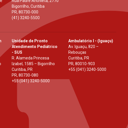
 e
Rua Padre Anchieta, 2770
Bigorrilho, Curitiba
PR
,
80730-000
(41) 3240-5500
h
Unidade de Pronto
Ambulatório I - (Iguaçu)
Atendimento Pediátrico
Av. Iguaçu, 820 –
- SUS
Rebouças
R. Alameda Princesa
Curitiba, PR
o
Izabel, 1585 – Bigorrilho
PR
,
80010-903
Curitiba, PR
+55 (041) 3240-5000
PR
,
80730-080
+55 (041) 3240-5000