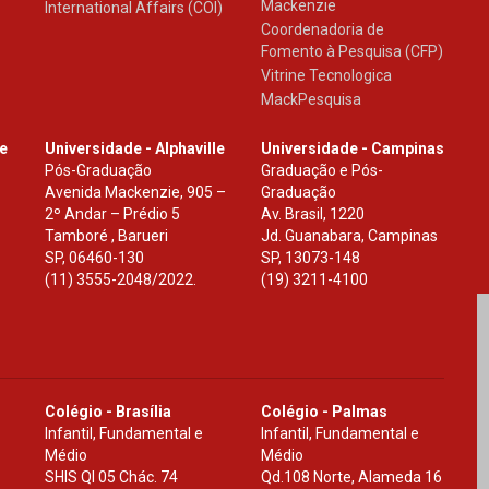
Mackenzie
International Affairs (COI)
Coordenadoria de
Fomento à Pesquisa (CFP)
Vitrine Tecnologica
MackPesquisa
le
Universidade - Alphaville
Universidade - Campinas
Pós-Graduação
Graduação e Pós-
Avenida Mackenzie, 905 –
Graduação
2º Andar – Prédio 5
Av. Brasil, 1220
Tamboré , Barueri
Jd. Guanabara, Campinas
SP
,
06460-130
SP
,
13073-148
(11) 3555-2048/2022.
(19) 3211-4100
Colégio - Brasília
Colégio - Palmas
Infantil, Fundamental e
Infantil, Fundamental e
Médio
Médio
SHIS Ql 05 Chác. 74
Qd.108 Norte, Alameda 16