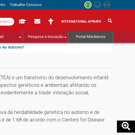
nto
Trabalhe Conosco
INTERNATIONAL AFFAIRS
do Aluno
aD
Pesquisa e Inovação
Portal Mackenzie
ro do Autismo?
TEA) é um transtorno do desenvolvimento infantil
aspectos genéticos e ambientais afetando os
 evidentemente a tríade: interação social,
iva de herdabilidade genética no autismo é de
 é de 1:68 de acordo com o Centers for Disease