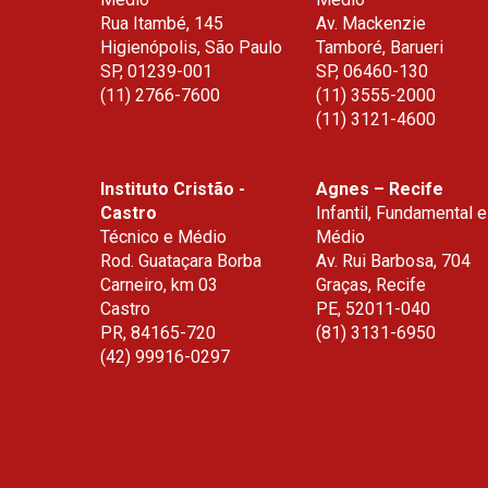
Rua Itambé, 145
Av. Mackenzie
DECISIVO P
Higienópolis, São Paulo
Tamboré, Barueri
CARREIRA 
SP
,
01239-001
SP
,
06460-130
(11) 2766-7600
(11) 3555-2000
(11) 3121-4600
Instituto Cristão -
Agnes – Recife
Castro
Infantil, Fundamental e
Técnico e Médio
Médio
Rod. Guataçara Borba
Av. Rui Barbosa, 704
ACESSE O SITE E C
Carneiro, km 03
Graças, Recife
OS DESCONTOS ESP
Castro
PE
,
52011-040
PARA MACKENZISTA
PR
,
84165-720
(81) 3131-6950
(42) 99916-0297