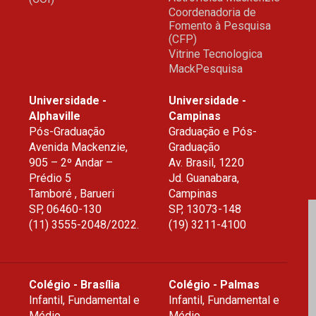
Coordenadoria de
Fomento à Pesquisa
(CFP)
Vitrine Tecnologica
MackPesquisa
Universidade -
Universidade -
Alphaville
Campinas
Pós-Graduação
Graduação e Pós-
Avenida Mackenzie,
Graduação
905 – 2º Andar –
Av. Brasil, 1220
Prédio 5
Jd. Guanabara,
Tamboré , Barueri
Campinas
SP
,
06460-130
SP
,
13073-148
(11) 3555-2048/2022.
(19) 3211-4100
Colégio - Brasília
Colégio - Palmas
Infantil, Fundamental e
Infantil, Fundamental e
O
Médio
Médio