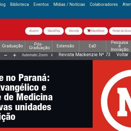
log
Biblioteca
Eventos
Mídias / Notícias
Colaboradores
Ate
Alumni
MackPlay
Revista
MackStore
Portal do Alun
Pesquisa
Pós-
Graduação
Extensão
EaD
e
Graduação
Inovação
Revista Mackenzie Nº 73
Voltar
Zoom
Zoom
Out
In
 no Paraná: 
Evangélico e 
 de Medicina 
vas unidades  
ição