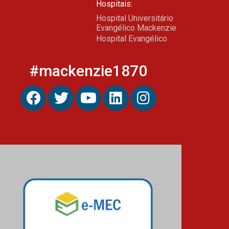
Hospitais:
Hospital Universitário
Evangélico Mackenzie
Hospital Evangélico
#mackenzie1870