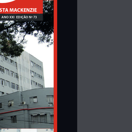
ISTA MACKENZIE
ANO XXI 
EDIÇÃO N
º 73
-