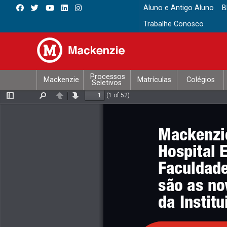
Aluno e Antigo Aluno
B
Trabalhe Conosco
Processos
Mackenzie
Matrículas
Colégios
Seletivos
(1 of 52)
Toggle
Find
Previous
Next
Sidebar
Mackenzie
Hospital 
Faculdade
são as no
da Institu