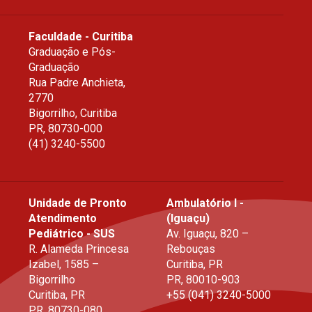
ial
Faculdade - Curitiba
Graduação e Pós-
Graduação
Rua Padre Anchieta,
2770
Bigorrilho, Curitiba
PR
,
80730-000
Momento de celebr
(41) 3240-5500
E
Unidade de Pronto
Ambulatório I -
m  2019,  o  Macken
zie  completa  149  anos  de  existência.  É  uma
Atendimento
(Iguaçu)
tantíssima para nós, sobretudo por termos muitos motivos para
Pediátrico - SUS
Av. Iguaçu, 820 –
No ano passado, concretizamos a chegada de nossa marca à capital
R. Alameda Princesa
Rebouças
onde  o  Instituto  Pres
 bi   te  ria
 no  Macken
 zie  (
IPM
) tornou-
se o mantenedor
Izabel, 1585 –
Curitiba, PR
denominados, Faculdade Evangélica Macken
zie do Paraná (Fempar) e H
versitário Evangélico Macken
zie (Huem). Consolidamos, dessa maneira,
Bigorrilho
PR
,
80010-903
de  
atuar na área de Saú
de, que sempre foi um de nossos objetivos e u
Curitiba, PR
+55 (041) 3240-5000
damental na rea
li  
za   
ção da missão de cuidar do ser humano em sua int
PR
,
80730-080