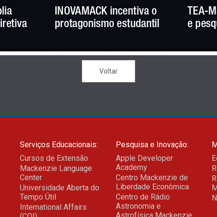
ia  
INOVAMACK incentiva o 
TEA-Ma
iretiva
protagonismo estudantil
e pesq
Voltar
Serviços Educacionais:
Pesquisa e Inovação:
M
Cursos de Extensão
Apple Developer
E
Academy
Mackenzie Language
R
Center
Centro Mackenzie de
R
Liberdade Econômica
Universidade Aberta do
M
Tempo Útil
Centro de Rádio
N
Astronomia e
International Affairs
Astrofísica Mackenzie
(COI)