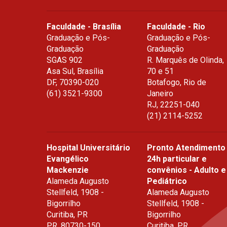
Editor
Faculdade - Brasília
Faculdade - Rio
Graduação e Pós-
Graduação e Pós-
Graduação
Graduação
SGAS 902
R. Marquês de Olinda,
Asa Sul, Brasília
70 e 51
DF
,
70390-020
Botafogo, Rio de
(61) 3521-9300
Janeiro
RJ
,
22251-040
(21) 2114-5252
Hospital Universitário
Pronto Atendimento
Evangélico
24h particular e
Mackenzie
convênios - Adulto e
Alameda Augusto
Pediátrico
Stellfeld, 1908 -
Alameda Augusto
Bigorrilho
Stellfeld, 1908 -
Curitiba, PR
Bigorrilho
PR
,
80730-150
Curitiba, PR