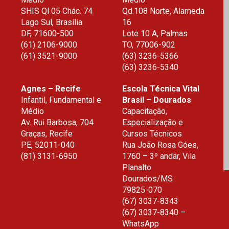
SHIS Ql 05 Chác. 74
Qd.108 Norte, Alameda
ARA SUA
Lago Sul, Brasília
16
CRESCER
DF
,
71600-500
Lote 10 A, Palmas
(61) 2106-9000
TO
,
77006-902
(61) 3521-9000
(63) 3236-5366
(63) 3236-5340
Agnes – Recife
Escola Técnica Vital
PÓS PRE
Infantil, Fundamental e
Brasil – Dourados
Médio
Capacitação,
Av. Rui Barbosa, 704
Especialização e
ONFIRA 
Graças, Recife
Cursos Técnicos
ECIAIS 
PE
,
52011-040
Rua João Rosa Góes,
S.
(81) 3131-6950
1760 – 3º andar, Vila
Planalto
Dourados
/
MS
79825-070
(67) 3037-8343
(67) 3037-8340 –
WhatsApp