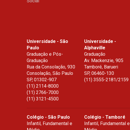
Social
Universidade - São
Universidade -
Paulo
Alphaville
Graduação e Pós-
Graduação
Graduação
Av. Mackenzie, 905
Rua da Consolação, 930
Tamboré, Barueri
Consolação, São Paulo
SP
,
06460-130
SP
,
01302-907
(11) 3555-2181/2159
(11) 2114-8000
(11) 2766-7000
(11) 3121-4500
Colégio - São Paulo
Colégio - Tamboré
Infantil, Fundamental e
Infantil, Fundamental e
DÊ O PASS
Médio
Médio