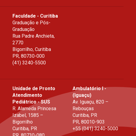
ial
Faculdade - Curitiba
Graduação e Pós-
Graduação
Rua Padre Anchieta,
2770
Bigorrilho, Curitiba
PR
,
80730-000
(41) 3240-5500
Unidade de Pronto
Ambulatório I -
Atendimento
(Iguaçu)
Pediátrico - SUS
Av. Iguaçu, 820 –
R. Alameda Princesa
Rebouças
Izabel, 1585 –
Curitiba, PR
Bigorrilho
PR
,
80010-903
Curitiba, PR
+55 (041) 3240-5000
PR
,
80730-080