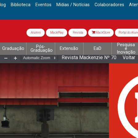
log
Biblioteca
Eventos
Mídias / Notícias
Colaboradores
Ate
Alumni
MackPlay
Revista
MackStore
Portal do Alun
Pesquisa
Pós-
Graduação
Extensão
EaD
e
Graduação
Inovação
Revista Mackenzie Nº 70
Voltar
Zoom
Zoom
Out
In