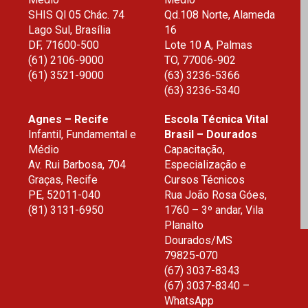
SHIS Ql 05 Chác. 74
Qd.108 Norte, Alameda
* UNE TREINOS E 
Lago Sul, Brasília
16
DF
,
71600-500
Lote 10 A, Palmas
AS AO EaD MACKENZIE.
(61) 2106-9000
TO
,
77006-902
(61) 3521-9000
(63) 3236-5366
lidade e opte por cursos a distância 
(63) 3236-5340
 com a mesma excelência dos cursos 
Agnes – Recife
Escola Técnica Vital
iatura e tecnólogo) e Pós-Graduação a 
Infantil, Fundamental e
Brasil – Dourados
Médio
Capacitação,
Av. Rui Barbosa, 704
Especialização e
 mundo.
Graças, Recife
Cursos Técnicos
PE
,
52011-040
Rua João Rosa Góes,
 ra o polo mais próximo em
(81) 3131-6950
1760 – 3º andar, Vila
d.mackenzie.br
Planalto
Dourados
/
MS
79825-070
(67) 3037-8343
(67) 3037-8340 –
WhatsApp