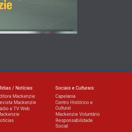
zie
ídias / Notícias:
Sociais e Culturais:
ditora Mackenzie
Capelania
evista Mackenzie
Centro Histórico e
Cultural
ádio e TV Web
ackenzie
Mackenzie Voluntário
otícias
Responsabilidade
Social