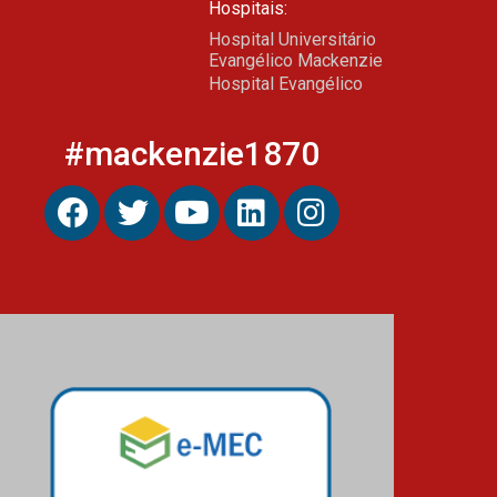
Hospitais:
Hospital Universitário
Evangélico Mackenzie
Hospital Evangélico
#mackenzie1870
Foto: Buda Mendes/CPB