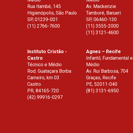
Rua Itambé, 145
Av. Mackenzie
O DANIEL DIAS
Higienópolis, São Paulo
Tamboré, Barueri
SP
,
01239-001
SP
,
06460-130
ESTUDOS GRAÇ
(11) 2766-7600
(11) 3555-2000
(11) 3121-4600
Otimize seu tempo com qua
reconhecidos pelo MEC e
presenciais.
Instituto Cristão -
Agnes – Recife
Estude Graduação (licenc
Castro
Infantil, Fundamental e
distância no Mackenzie.
Técnico e Médio
Médio
Rod. Guataçara Borba
Av. Rui Barbosa, 704
*O maior medalhista paralímpico do
Carneiro, km 03
Graças, Recife
Castro
PE
,
52011-040
Con
PR
,
84165-720
(81) 3131-6950
ea
(42) 99916-0297