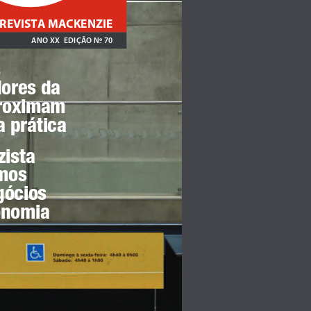
REVISTA MACKENZIE
ANO XX 
EDIÇÃO N
º 70
-
 
dores da 
roximam 
a prática
ista 
mos 
gócios 
onomia