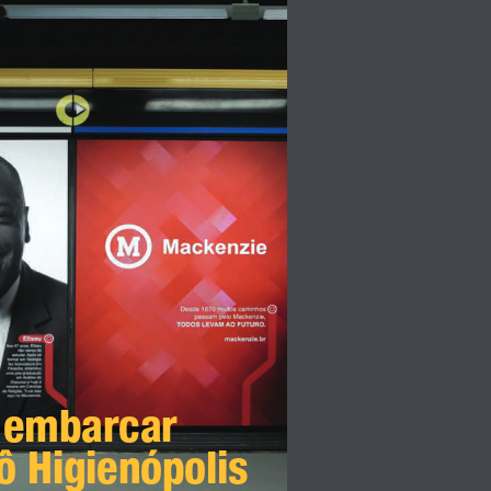
 embarcar  
ô Higienópolis 