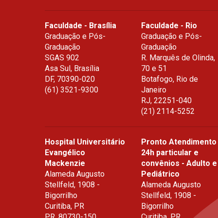
Editor
Faculdade - Brasília
Faculdade - Rio
Graduação e Pós-
Graduação e Pós-
Graduação
Graduação
SGAS 902
R. Marquês de Olinda,
Asa Sul, Brasília
70 e 51
DF
,
70390-020
Botafogo, Rio de
(61) 3521-9300
Janeiro
RJ
,
22251-040
(21) 2114-5252
Hospital Universitário
Pronto Atendimento
Evangélico
24h particular e
Mackenzie
convênios - Adulto e
Alameda Augusto
Pediátrico
Stellfeld, 1908 -
Alameda Augusto
Bigorrilho
Stellfeld, 1908 -
Curitiba, PR
Bigorrilho
PR
,
80730-150
Curitiba, PR