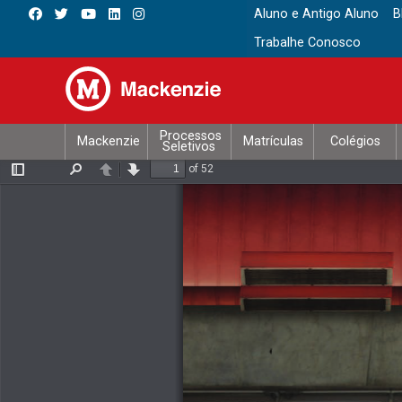
Aluno e Antigo Aluno
B
Trabalhe Conosco
Processos
Mackenzie
Matrículas
Colégios
Seletivos
of 52
Toggle
Find
Previous
Next
Sidebar