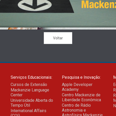
Macken
Voltar
Serviços Educacionais:
Pesquisa e Inovação:
M
Cursos de Extensão
Apple Developer
E
Academy
Mackenzie Language
R
Center
Centro Mackenzie de
R
Liberdade Econômica
Universidade Aberta do
M
Tempo Útil
Centro de Rádio
N
Astronomia e
International Affairs
Astrofísica Mackenzie
(COI)