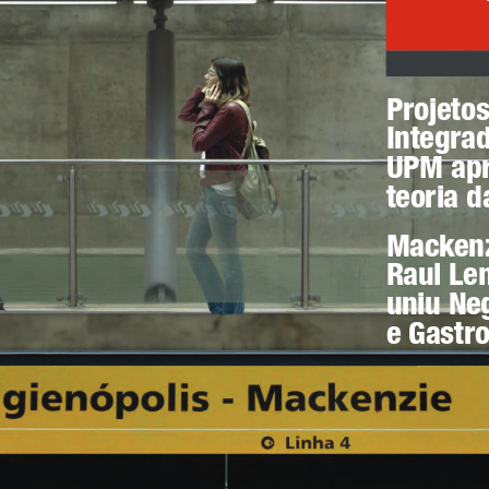
Projetos
Integra
UPM ap
teoria d
Mackenz
Raul Le
uniu Ne
e Gastr