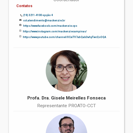
Contatos
(19) 3211-4100 opção 4
cct.atendimento@mackenzie.br
https://www.facebook.com/mackenzie.cps
https://www.instagram.com/mackenziecampinas/
https://www.youtube.com/channel/UCxiTV7abQab3vhyTwcQsOQA
Profa. Dra. Gisele Meirelles Fonseca
Representante PROATO-CCT