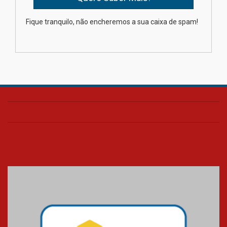
Como os pais podem investir
Fique tranquilo, não encheremos a sua caixa de spam!
na educação dos filhos além da
escola
04.08.2026