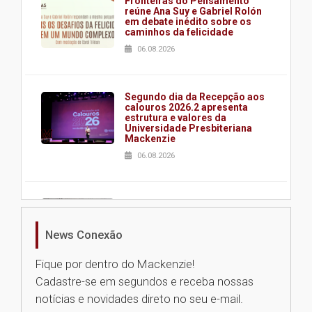
Fronteiras do Pensamento
reúne Ana Suy e Gabriel Rolón
em debate inédito sobre os
caminhos da felicidade
06.08.2026
Segundo dia da Recepção aos
calouros 2026.2 apresenta
estrutura e valores da
Universidade Presbiteriana
Mackenzie
06.08.2026
Nova apresentação do Centro
de Música Brasileira
homenageia artista brasileira
News Conexão
05.08.2026
Fique por dentro do Mackenzie!
Cadastre-se em segundos e receba nossas
Universidade Mackenzie
notícias e novidades direto no seu e-mail.
realizará nova edição da Feira
EducationUSA