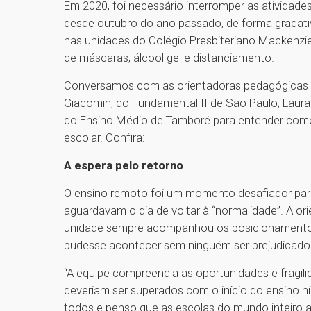
Em 2020, foi necessário interromper as atividad
desde outubro do ano passado, de forma gradativ
nas unidades do Colégio Presbiteriano Mackenz
de máscaras, álcool gel e distanciamento.
Conversamos com as orientadoras pedagógicas An
Giacomin, do Fundamental II de São Paulo; Laura Pi
do Ensino Médio de Tamboré para entender como 
escolar. Confira:
A espera pelo retorno
O ensino remoto foi um momento desafiador para
aguardavam o dia de voltar à “normalidade”. A or
unidade sempre acompanhou os posicionamentos 
pudesse acontecer sem ninguém ser prejudicado
“A equipe compreendia as oportunidades e fragili
deveriam ser superados com o início do ensino 
todos e penso que as escolas do mundo inteiro 