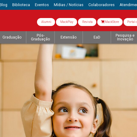
Blog
Biblioteca
Eventos
Mídias / Notícias
Colaboradores
Atendime
Alumni
MackPlay
Revista
MackStore
Portal 
Pós-
Pesquisa e
Graduação
Extensão
EaD
Graduação
Inovação