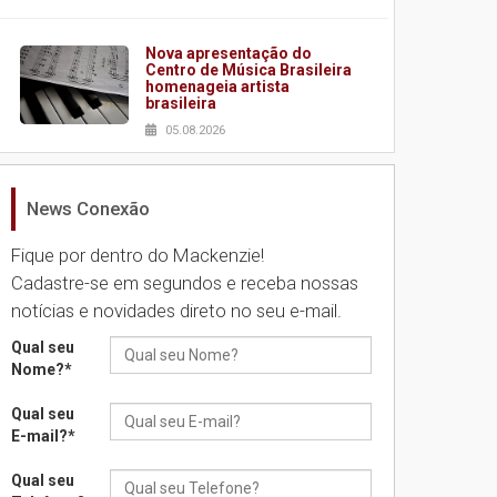
Nova apresentação do
Centro de Música Brasileira
homenageia artista
brasileira
05.08.2026
News Conexão
Universidade Mackenzie
realizará nova edição da
Feira EducationUSA
Fique por dentro do Mackenzie!
05.08.2026
Cadastre-se em segundos e receba nossas
notícias e novidades direto no seu e-mail.
Seminário discute desafios
Qual seu
das novas tecnologias em
Nome?
*
sistemas solares
residenciais
Qual seu
04.08.2026
E-mail?
*
Qual seu
Mackenzie recepciona os