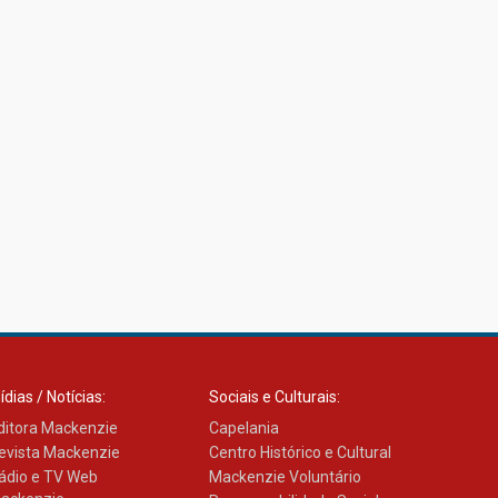
ídias / Notícias:
Sociais e Culturais:
ditora Mackenzie
Capelania
evista Mackenzie
Centro Histórico e Cultural
ádio e TV Web
Mackenzie Voluntário