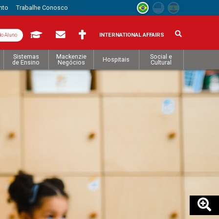
nto
Trabalhe Conosco
INTERNATIONAL AFFAIRS
do Aluno
Sistemas
Mackenzie
Social e
Hospitais
de Ensino
Negócios
Cultural