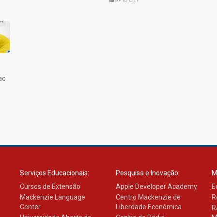
o
ao
Serviços Educacionais:
Pesquisa e Inovação:
M
Cursos de Extensão
Apple Developer Academy
E
Mackenzie Language
Centro Mackenzie de
R
Center
Liberdade Econômica
R