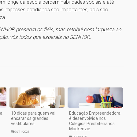
vem longe da escola perdem habilidades sociais e até
s impasses cotidianos são importantes, pois são
za.
NHOR preserva os fiéis, mas retribui com largueza ao
ração, vós todos que esperais no SENHOR.
1
ca
10 dicas para quem vai
Educação Empreendedora
encarar os grandes
é desenvolvida nos
vestibulares
Colégios Presbiterianos
Mackenzie
04/11/2021
26/10/2021