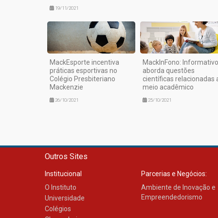
19/11/2021
MackEsporte incentiva
MackInFono: Informativ
práticas esportivas no
aborda questões
Colégio Presbiteriano
científicas relacionadas 
Mackenzie
meio acadêmico
26/10/2021
25/10/2021
Outros Sites
Institucional
Parcerias e Negócios:
O Instituto
Ambiente de Inovação e
Empreendedorismo
Universidade
Colégios