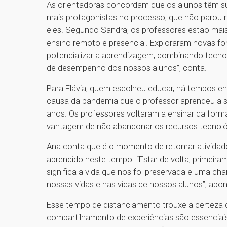
As orientadoras concordam que os alunos têm s
mais protagonistas no processo, que não parou
eles. Segundo Sandra, os professores estão mais
ensino remoto e presencial. Exploraram novas for
potencializar a aprendizagem, combinando tecnol
de desempenho dos nossos alunos”, conta.
Para Flávia, quem escolheu educar, há tempos ente
causa da pandemia que o professor aprendeu a s
anos. Os professores voltaram a ensinar da fo
vantagem de não abandonar os recursos tecnológi
Ana conta que é o momento de retomar atividade
aprendido neste tempo. “Estar de volta, primeira
significa a vida que nos foi preservada e uma ch
nossas vidas e nas vidas de nossos alunos”, apon
Esse tempo de distanciamento trouxe a certeza d
compartilhamento de experiências são essenciais 