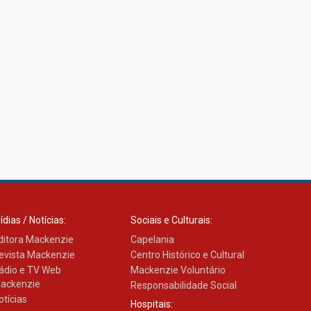
ídias / Notícias:
Sociais e Culturais:
ditora Mackenzie
Capelania
evista Mackenzie
Centro Histórico e Cultural
ádio e TV Web
Mackenzie Voluntário
ackenzie
Responsabilidade Social
otícias
Hospitais: