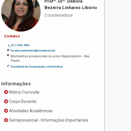
Profª. Drª. Débora
Bezerra Linhares Libório
Coordenadora
Contatos
(11) 2766-7054
fci.ead.matematica@mackenzie.br
Momentos presenciais no polo Higienópolis - São
Paulo
Faculdade de Computação e Informática
Informações
Matriz Curricular
Corpo Docente
Atividades Acadêmicas
Semipresencial - Informações Importantes