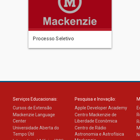
Processo Seletivo
Serviços Educacionais:
Pesquisa e Inovação:
M
Cursos de Extensão
Apple Developer Academy
E
Mackenzie Language
Centro Mackenzie de
R
Center
Liberdade Econômica
R
Universidade Aberta do
Centro de Rádio
M
Tempo Útil
Astronomia e Astrofísica
N