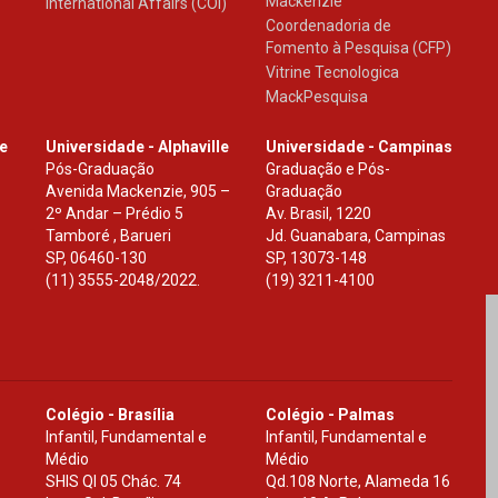
Mackenzie
International Affairs (COI)
Coordenadoria de
Fomento à Pesquisa (CFP)
Vitrine Tecnologica
MackPesquisa
le
Universidade - Alphaville
Universidade - Campinas
Pós-Graduação
Graduação e Pós-
Avenida Mackenzie, 905 –
Graduação
2º Andar – Prédio 5
Av. Brasil, 1220
Tamboré , Barueri
Jd. Guanabara, Campinas
SP
,
06460-130
SP
,
13073-148
(11) 3555-2048/2022.
(19) 3211-4100
Colégio - Brasília
Colégio - Palmas
Infantil, Fundamental e
Infantil, Fundamental e
Médio
Médio
SHIS Ql 05 Chác. 74
Qd.108 Norte, Alameda 16