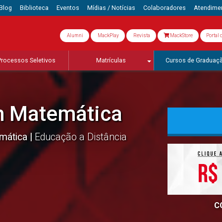
Blog
Biblioteca
Eventos
Mídias / Notícias
Colaboradores
Atendime
Alumni
MackPlay
Revista
MackStore
Portal 
Processos Seletivos
Matrículas
Cursos de Graduaç
m Matemática
rmática
Educação a Distância
C