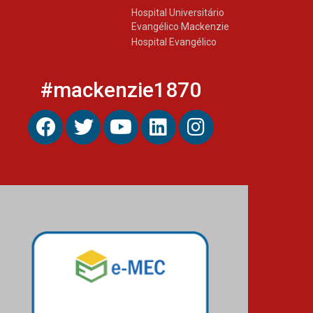
Hospital Universitário
Evangélico Mackenzie
Hospital Evangélico
#mackenzie1870