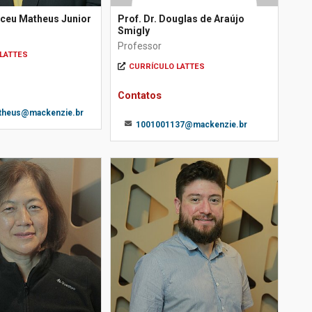
rceu Matheus Junior
Prof. Dr. Douglas de Araújo
Smigly
Professor
LATTES
CURRÍCULO LATTES
Contatos
atheus@mackenzie.br
1001001137@mackenzie.br