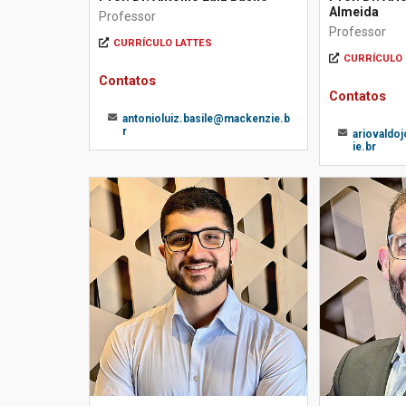
Almeida
Professor
Professor
CURRÍCULO LATTES
CURRÍCULO 
Contatos
Contatos
antonioluiz.basile@mackenzie.b
r
ariovaldo
ie.br