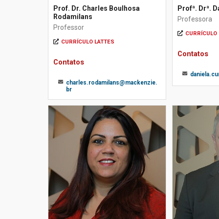
Prof. Dr. Charles Boulhosa
Profª. Drª. D
Rodamilans
Professora
Professor
CURRÍCULO 
CURRÍCULO LATTES
Contatos
Contatos
daniela.c
charles.rodamilans@mackenzie.
br