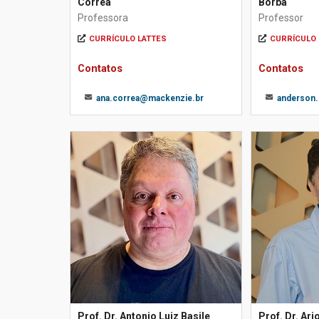
Corrêa
Borba
Professora
Professor
CURRÍCULO LATTES
CURRÍCULO 
Contatos
Contatos
ana.correa@mackenzie.br
anderson
Prof. Dr. Antonio Luiz Basile
Prof. Dr. Ar