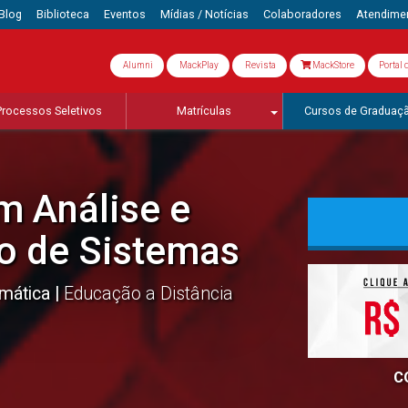
Blog
Biblioteca
Eventos
Mídias / Notícias
Colaboradores
Atendime
Alumni
MackPlay
Revista
MackStore
Portal 
Processos Seletivos
Matrículas
Cursos de Graduaç
m Análise e
o de Sistemas
rmática
Educação a Distância
C