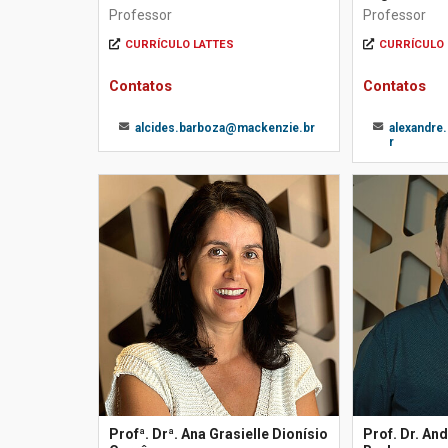
Professor
Professor
CURRÍCULO LATTES
CURRÍCULO 
Contatos
Contatos
alcides.barboza@mackenzie.br
alexandr
r
Profª. Drª. Ana Grasielle Dionísio
Prof. Dr. An