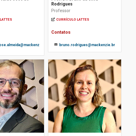
Rodrigues
Professor
LATTES
CURRÍCULO LATTES
Contatos
jose.almeida@mackenz
bruno.rodrigues@mackenzie.br