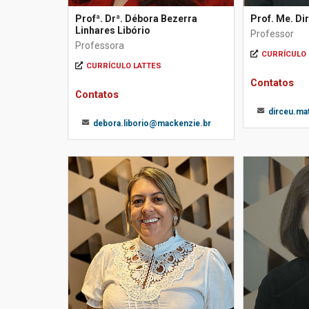
Profª. Drª. Débora Bezerra
Prof. Me. Di
Linhares Libório
Professor
Professora
CURRÍCULO 
CURRÍCULO LATTES
Contatos
Contatos
dirceu.m
debora.liborio@mackenzie.br