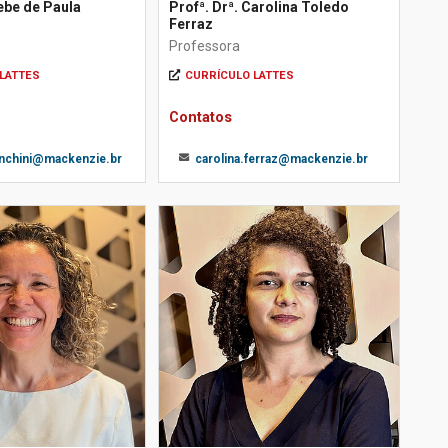
lebe de Paula
Profª. Drª. Carolina Toledo
Ferraz
Professora
LATTES
CURRÍCULO LATTES
Contatos
anchini@mackenzie.br
carolina.ferraz@mackenzie.br