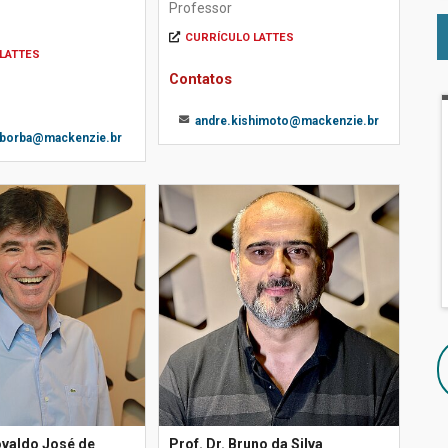
Professor
CURRÍCULO LATTES
LATTES
Contatos
andre.kishimoto@mackenzie.br
.borba@mackenzie.br
iovaldo José de
Prof. Dr. Bruno da Silva