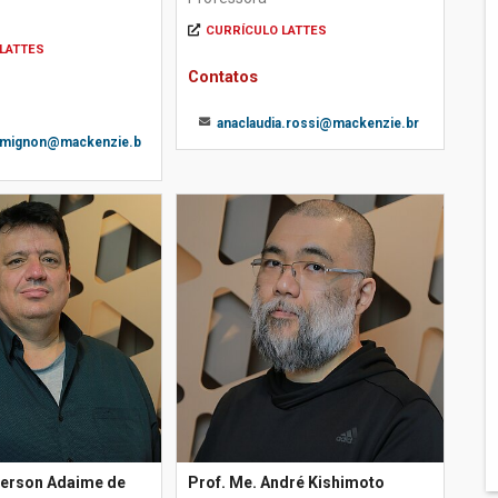
CURRÍCULO LATTES
LATTES
Contatos
anaclaudia.rossi@mackenzie.br
e.mignon@mackenzie.b
derson Adaime de
Prof. Me. André Kishimoto