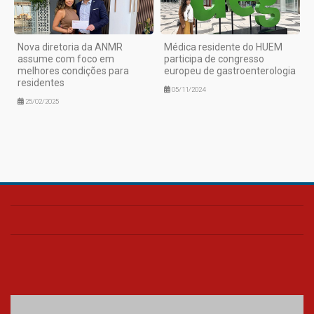
Nova diretoria da ANMR
Médica residente do HUEM
assume com foco em
participa de congresso
melhores condições para
europeu de gastroenterologia
residentes
05/11/2024
25/02/2025