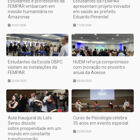
Estudantes e professores da
Estudantes da FEMPAR
FEMPAR embarcam em
apresentam projeto inovador
missão humanitária no
em saúde ao prefeito
Amazonas
Eduardo Pimentel
16/07/2026
11/05/2026
Estudantes da Escola OBPC
HUEM reforça compromisso
visitam as instalações da
com inovação no encontro
FEMPAR
anual da Acesse
22/09/2025
09/09/2025
Aula Inaugural do Lato
Curso de Psicologia celebra
Sensu discute
35 anos em evento especial
sobre prosperidade em um
02/09/2025
mundo em constante
transformação