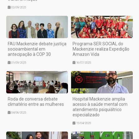
02/09/2025
FAU Mackenzie debate justiça
Programa SER SOCIAL do
socioambiental em
Mackenzie realiza Expedição
antecipação à COP 30
Amazon Vida
01/09/2025
16/07/2025
Roda de conversa debate
Hospital Mackenzie amplia
climatério entre as mulheres
acesso à saúde mental com
atendimento psiquiátrico
04/06/2025
especializado
15/04/2025