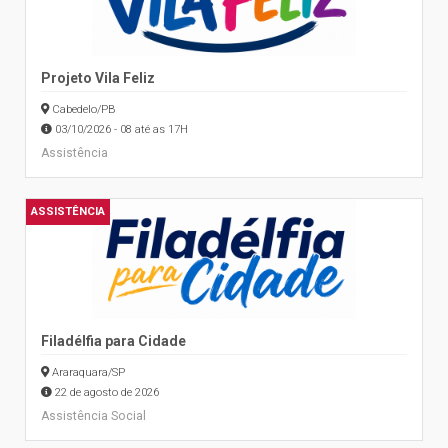
Projeto Vila Feliz
Cabedelo/PB
03/10/2026 - 08 até as 17H
Assistência
ASSISTÊNCIA
Filadélfia para Cidade
Araraquara/SP
22 de agosto de 2026
Assistência Social