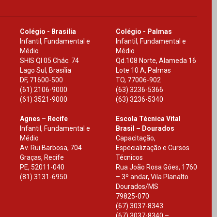
Colégio - Brasília
Colégio - Palmas
Infantil, Fundamental e
Infantil, Fundamental e
Médio
Médio
SHIS Ql 05 Chác. 74
Qd.108 Norte, Alameda 16
Lago Sul, Brasília
Lote 10 A, Palmas
DF
,
71600-500
TO
,
77006-902
(61) 2106-9000
(63) 3236-5366
(61) 3521-9000
(63) 3236-5340
Agnes – Recife
Escola Técnica Vital
Infantil, Fundamental e
Brasil – Dourados
Médio
Capacitação,
Av. Rui Barbosa, 704
Especialização e Cursos
Graças, Recife
Técnicos
PE
,
52011-040
Rua João Rosa Góes, 1760
(81) 3131-6950
– 3º andar, Vila Planalto
Dourados
/
MS
79825-070
(67) 3037-8343
(67) 3037-8340 –