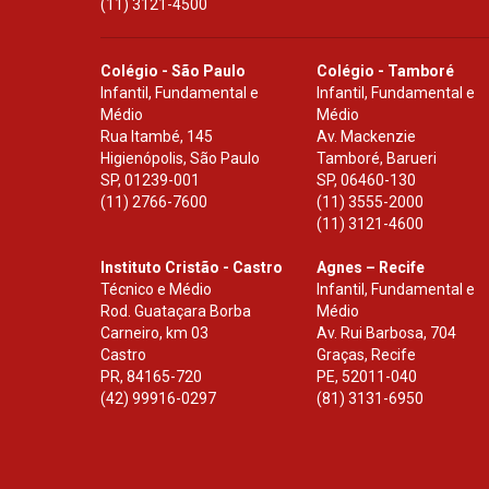
(11) 3121-4500
Colégio - São Paulo
Colégio - Tamboré
Infantil, Fundamental e
Infantil, Fundamental e
Médio
Médio
Rua Itambé, 145
Av. Mackenzie
Higienópolis, São Paulo
Tamboré, Barueri
SP
,
01239-001
SP
,
06460-130
(11) 2766-7600
(11) 3555-2000
(11) 3121-4600
Instituto Cristão - Castro
Agnes – Recife
Técnico e Médio
Infantil, Fundamental e
Rod. Guataçara Borba
Médio
Carneiro, km 03
Av. Rui Barbosa, 704
Castro
Graças, Recife
PR
,
84165-720
PE
,
52011-040
(42) 99916-0297
(81) 3131-6950