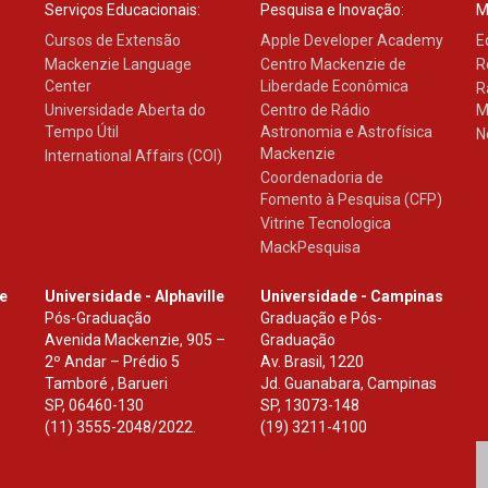
Serviços Educacionais:
Pesquisa e Inovação:
M
Cursos de Extensão
Apple Developer Academy
E
Mackenzie Language
Centro Mackenzie de
R
Center
Liberdade Econômica
R
Universidade Aberta do
Centro de Rádio
M
Tempo Útil
Astronomia e Astrofísica
N
Mackenzie
International Affairs (COI)
Coordenadoria de
Fomento à Pesquisa (CFP)
Vitrine Tecnologica
MackPesquisa
le
Universidade - Alphaville
Universidade - Campinas
Pós-Graduação
Graduação e Pós-
Avenida Mackenzie, 905 –
Graduação
2º Andar – Prédio 5
Av. Brasil, 1220
Tamboré , Barueri
Jd. Guanabara, Campinas
SP
,
06460-130
SP
,
13073-148
(11) 3555-2048/2022.
(19) 3211-4100