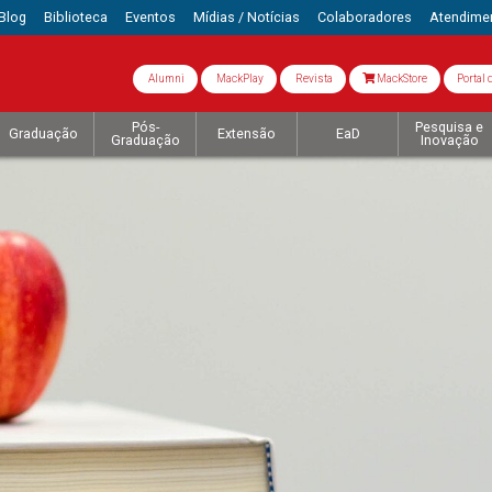
Blog
Biblioteca
Eventos
Mídias / Notícias
Colaboradores
Atendime
Alumni
MackPlay
Revista
MackStore
Portal 
Pós-
Pesquisa e
Graduação
Extensão
EaD
Graduação
Inovação