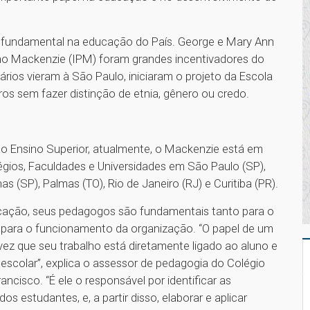
fundamental na educação do País. George e Mary Ann
ano Mackenzie (IPM) foram grandes incentivadores do
rios vieram à São Paulo, iniciaram o projeto da Escola
ros sem fazer distinção de etnia, gênero ou credo.
o Ensino Superior, atualmente, o Mackenzie está em
légios, Faculdades e Universidades em São Paulo (SP),
nas (SP), Palmas (TO), Rio de Janeiro (RJ) e Curitiba (PR).
ucação, seus pedagogos são fundamentais tanto para o
para o funcionamento da organização. “O papel de um
z que seu trabalho está diretamente ligado ao aluno e
scolar”, explica o assessor de pedagogia do Colégio
ncisco. “É ele o responsável por identificar as
s estudantes, e, a partir disso, elaborar e aplicar