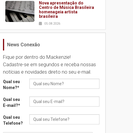
Nova apresentação do
Centro de Música Brasileira
homenageia artista
brasileira
05.08.2026
News Conexão
Universidade Mackenzie
realizará nova edição da
Feira EducationUSA
Fique por dentro do Mackenzie!
05.08.2026
Cadastre-se em segundos e receba nossas
notícias e novidades direto no seu e-mail.
Seminário discute desafios
Qual seu
das novas tecnologias em
Nome?
*
sistemas solares
residenciais
Qual seu
04.08.2026
E-mail?
*
Qual seu
Mackenzie recepciona os
Telefone?
calouros do segundo
semestre de 2026