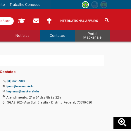
nto
Trabalhe Conosco
INTERNATIONAL AFFAIRS
do Aluno
Portal
Notícias
Contatos
Mackenzie
Contatos
(61) 3521-9300
fpmb@mackenzie.br
imprensa@mackenzie.br
Atendimento: 2ª a 6ª das 8h às 22h
SGAS 902 - Asa Sul, Brasília - Distrito Federal, 70390-020