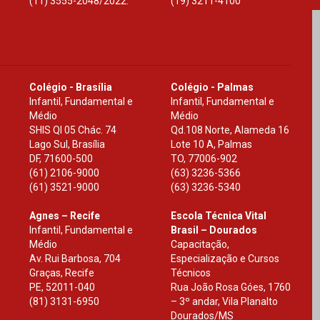
(11) 3555-2048/2022.
(19) 3211-4100
Colégio - Brasília
Colégio - Palmas
Infantil, Fundamental e
Infantil, Fundamental e
Médio
Médio
SHIS Ql 05 Chác. 74
Qd.108 Norte, Alameda 16
Lago Sul, Brasília
Lote 10 A, Palmas
DF
,
71600-500
TO
,
77006-902
(61) 2106-9000
(63) 3236-5366
(61) 3521-9000
(63) 3236-5340
Agnes – Recife
Escola Técnica Vital
Infantil, Fundamental e
Brasil – Dourados
Médio
Capacitação,
Av. Rui Barbosa, 704
Especialização e Cursos
Graças, Recife
Técnicos
PE
,
52011-040
Rua João Rosa Góes, 1760
(81) 3131-6950
– 3º andar, Vila Planalto
Dourados
/
MS