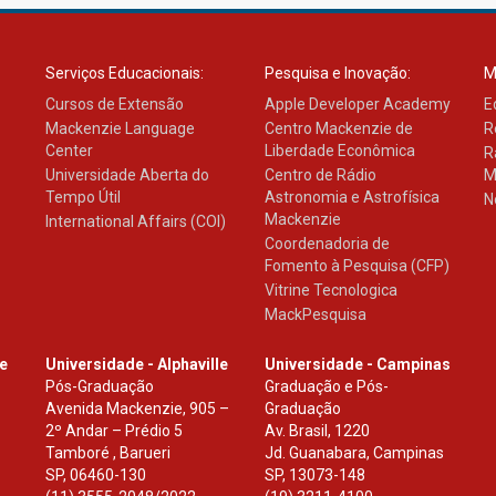
Serviços Educacionais:
Pesquisa e Inovação:
M
Cursos de Extensão
Apple Developer Academy
E
Mackenzie Language
Centro Mackenzie de
R
Center
Liberdade Econômica
R
Universidade Aberta do
Centro de Rádio
M
Tempo Útil
Astronomia e Astrofísica
N
Mackenzie
International Affairs (COI)
Coordenadoria de
Fomento à Pesquisa (CFP)
Vitrine Tecnologica
MackPesquisa
le
Universidade - Alphaville
Universidade - Campinas
Pós-Graduação
Graduação e Pós-
Avenida Mackenzie, 905 –
Graduação
2º Andar – Prédio 5
Av. Brasil, 1220
Tamboré , Barueri
Jd. Guanabara, Campinas
SP
,
06460-130
SP
,
13073-148