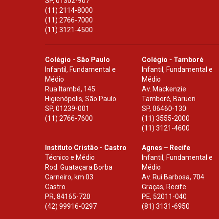
SP
,
01302-907
(11) 2114-8000
(11) 2766-7000
(11) 3121-4500
Colégio - São Paulo
Colégio - Tamboré
Infantil, Fundamental e
Infantil, Fundamental e
Médio
Médio
Rua Itambé, 145
Av. Mackenzie
Higienópolis, São Paulo
Tamboré, Barueri
SP
,
01239-001
SP
,
06460-130
(11) 2766-7600
(11) 3555-2000
(11) 3121-4600
Instituto Cristão - Castro
Agnes – Recife
Técnico e Médio
Infantil, Fundamental e
Rod. Guataçara Borba
Médio
Carneiro, km 03
Av. Rui Barbosa, 704
Castro
Graças, Recife
PR
,
84165-720
PE
,
52011-040
(42) 99916-0297
(81) 3131-6950