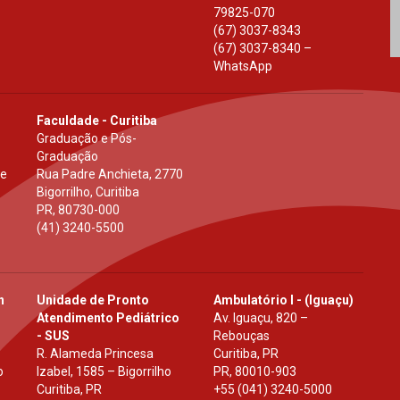
79825-070
(67) 3037-8343
(67) 3037-8340 –
WhatsApp
Faculdade - Curitiba
Graduação e Pós-
Graduação
 e
Rua Padre Anchieta, 2770
Bigorrilho, Curitiba
PR
,
80730-000
(41) 3240-5500
h
Unidade de Pronto
Ambulatório I - (Iguaçu)
Atendimento Pediátrico
Av. Iguaçu, 820 –
- SUS
Rebouças
R. Alameda Princesa
Curitiba, PR
o
Izabel, 1585 – Bigorrilho
PR
,
80010-903
Curitiba, PR
+55 (041) 3240-5000