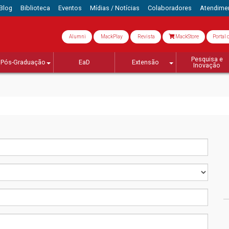
Blog
Biblioteca
Eventos
Mídias / Notícias
Colaboradores
Atendime
Alumni
MackPlay
Revista
MackStore
Portal 
Pesquisa e
Pós-Graduação
EaD
Extensão
Inovação