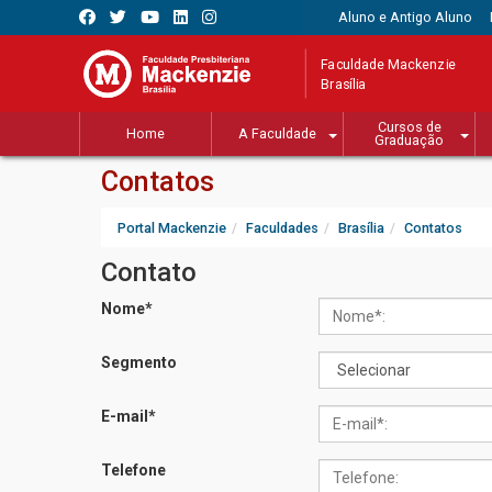
Aluno e Antigo Aluno
Faculdade Mackenzie
Brasília
Cursos de
Home
A Faculdade
Graduação
Contatos
Portal Mackenzie
Faculdades
Brasília
Contatos
Contato
Nome
*
Segmento
E-mail
*
Telefone