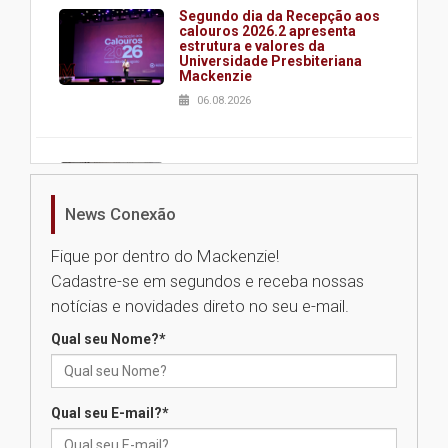
Segundo dia da Recepção aos
calouros 2026.2 apresenta
estrutura e valores da
Universidade Presbiteriana
Mackenzie
06.08.2026
Nova apresentação do Centro
de Música Brasileira
homenageia artista brasileira
News Conexão
05.08.2026
Fique por dentro do Mackenzie!
Cadastre-se em segundos e receba nossas
Universidade Mackenzie
notícias e novidades direto no seu e-mail.
realizará nova edição da Feira
EducationUSA
Qual seu Nome?
*
05.08.2026
Qual seu E-mail?
*
Seminário discute desafios
das novas tecnologias em