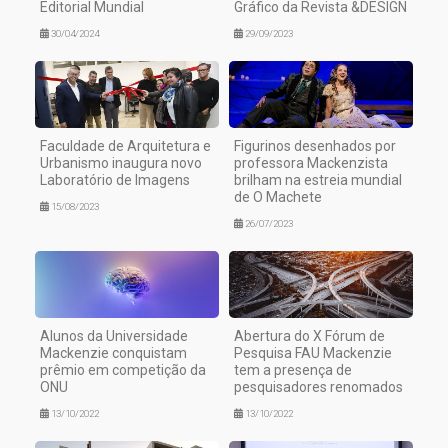
Editorial Mundial
Gráfico da Revista &DESIGN
30/04/2024
29/09/2023
Faculdade de Arquitetura e
Figurinos desenhados por
Urbanismo inaugura novo
professora Mackenzista
Laboratório de Imagens
brilham na estreia mundial
de O Machete
15/08/2023
26/07/2023
Alunos da Universidade
Abertura do X Fórum de
Mackenzie conquistam
Pesquisa FAU Mackenzie
prêmio em competição da
tem a presença de
ONU
pesquisadores renomados
13/10/2022
13/10/2022