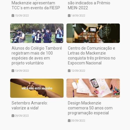
Mackenzie apresentam
são indicados a Prêmio
TCC´s em evento da FIESP
MEIN-2022
15/09/2022
14/09/2022
Alunos do Colégio Tamboré
Centro de Comunicação e
registram mais de 100
Letras do Mackenzie
espécies de aves em
conquista três prêmios no
projeto voluntário
Expocom Nacional
13/09/2022
12/09/2022
Setembro Amarelo:
Design Mackenzie
valorize a vida!
comemora 50 anos com
programação especial
09/09/2022
05/09/2022