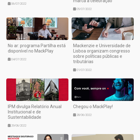
marca a celebração
06/07/2022
05/07/2022
No ar: programa Partilha está
Mackenzie e Universidade de
disponível no MackPlay
Lisboa organizam congresso
sobre políticas públicas e
04/07/2022
tributárias
01/07/2022
IPM divulga Relatório Anual
Chegou o MackPlay!
Institucional e de
28/06/2022
Sustentabilidade
29/06/2022